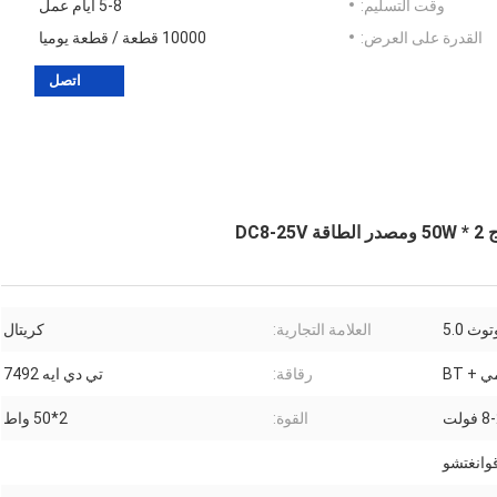
وقت التسليم:
5-8 أيام عمل
القدرة على العرض:
10000 قطعة / قطعة يوميا
اتصل
وث 5.0
العلامة التجارية:
كريتال
رقاقة:
تي دي ايه 7492
فولت
القوة:
2*50 واط
قوانغتشو