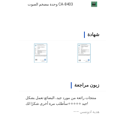
CA-8403 وحدة مضخم الصوت
شهادة
زبون مراجعة
منتجات رائعة من مورد جيد، البضائع تعمل بشكل
جيد ⭐⭐⭐⭐⭐سأطلب مرة أخرى شكرًا لك!
—— هدية ادونسي