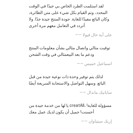
لقد استلمت الطرد الخاص بي جيدًا في الوقت
المحدد، وتم القيام بكل شيء على متن الطائرة،
وكان البائع مفيدًا للغاية. جودة المنتج جيدة جدًا. ولا
أتردد في التعامل معهم مرة أخرى.
—— على أية حال فيولا
توقيت مثالي واتصال مثالي بشأن معلومات المنتج
ودعم ما بعد البيعمثالي في وقت الشحن
—— اسماعيل خميس
لذلك يتم توفير وحدة ذات نوعية جيدة من قبل
البائع. وسهل التواصل والاستجابة السريعة أيضًا.
—— سايانيك ماندال
يا لها من خدمة جيدة من creatAll، مسؤولة للغاية!
أحسنت! جميل أن يكون لديك عمل معك
—— إريك سيتياوان