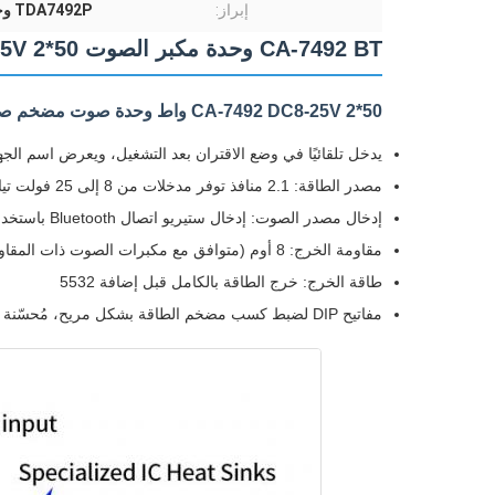
إبراز:
TDA7492P وحدة مكبر الصوت
CA-7492 BT وحدة مكبر الصوت DC8-25V 2*50 واط أمبير TDA7492
CA-7492 DC8-25V 2*50 واط وحدة صوت مضخم صوت بلوتوث
يدخل تلقائيًا في وضع الاقتران بعد التشغيل، ويعرض اسم الجهاز: SANWU Audio (اسم الجهاز المخصص متاح للطلبات ال
مصدر الطاقة: 2.1 منافذ توفر مدخلات من 8 إلى 25 فولت تيار مستمر
إدخال مصدر الصوت: إدخال ستيريو اتصال Bluetooth باستخدام شريحة Bluetooth CSR8635، Bluetooth V4.0 مع توافق عالي للبرامج
مقاومة الخرج: 8 أوم (متوافق مع مكبرات الصوت ذات المقاومة 4، 6، 8، 16 أوم)
طاقة الخرج: خرج الطاقة بالكامل قبل إضافة 5532
مفاتيح DIP لضبط كسب مضخم الطاقة بشكل مريح، مُحسّنة لتشغيل مكبرات صوت تخميد أكبر