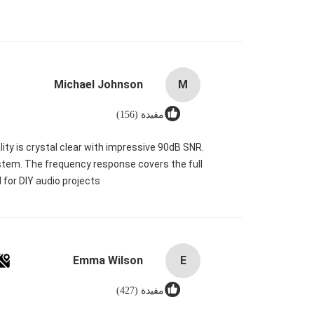
Michael Johnson
M
مفيدة (156)
ity is crystal clear with impressive 90dB SNR.
ystem. The frequency response covers the full
or DIY audio projects!
Emma Wilson
E
مفيدة (427)