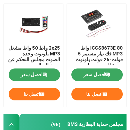
جولة في المصنع
مراقبة الجودة
ICCS8673E 80 واط
2x25 واط 50 واط مشغل
اتصل بنا
MP3 فك تيار مستمر 5
MP3 بلوتوث وحدة
فولت-26 فولت بلوتوث
الصوت مجلس التحكم عن
وحدة الصوت مجلس
بعد نظام الصوت
نظام مكبر كهربائي
اللاسلكي
أخبار
افضل سعر
افضل سعر
القضايا
اتصل بنا
اتصل بنا
مدونة
مجلس حماية البطارية BMS
(96)
وحدة لوحة مكبر