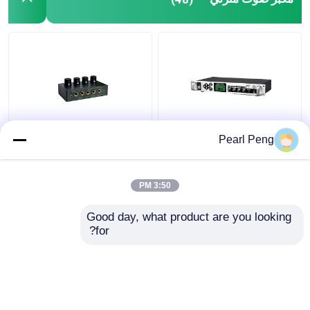
جهاز التحكم بالرطوبة الرقمي
أداة الاختبار
مجلس التنمية
نظام البث المؤقت MP3
4-Way RGB Monitor
Pearl Peng
مكبر الصوت التلقائي مع
مكبر سماعات الرأس
مكبر عمود معدني خارجي
بطاقة صوت صوتية ستيريو
ومزج صوت موزع
3:50 PM
سماعات الرأس
افضل سعر
افضل سعر
Good day, what product are you looking 
for?
اتصل بنا
اتصل بنا
عرض المزيد