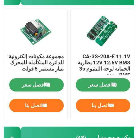
وحدة امدادات الطاقة
وحدة صوت بلوتوث
مجلس حماية البطارية BMS
CA-3S-20A-E 11.1V
مجموعة مكونات إلكترونية
12V 12.6V BMS بطارية
للدائرة المتكاملة للمحرك
الحماية لوحة الليثيوم 3s
بتيار مستمر 5 فولت
مكبر صوت منزلي
BMS وحدة
افضل سعر
افضل سعر
لاعب سيارات
اتصل بنا
اتصل بنا
أجزاء التلفزيونات المضخة
الأميتر الرقمي الفولتميتر
مكبر صوت منزلي
(48)