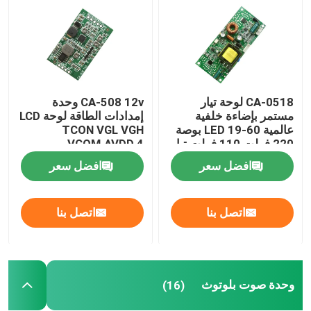
CA-0518 لوحة تيار
CA-508 12v وحدة
مستمر بإضاءة خلفية
إمدادات الطاقة لوحة LCD
عالمية LED 19-60 بوصة
TCON VGL VGH
220 فولت 110 فولت تيار
VCOM.AVDD 4
متردد
افضل سعر
افضل سعر
إرسال
اتصل بنا
اتصل بنا
الصفحة الرئيسية
منتجات
وحدة صوت بلوتوث
(16)
معلومات عنا