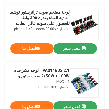
لوحة مضخم صوت ترانزستور توشيبا
أحادية القناة بقدرة 300 واط
للحصول على صوت عالي الطاقة
الأسعار：$22.00/pieces 1-49 pieces
افضل سعر
اتصل بنا
TPA3116D2 2.1 لوحة مكبر قناة
2x50W + 100W صوت ستيريو
MOQ：1
الأسعار：$8.30-10.50
افضل سعر
اتصل بنا