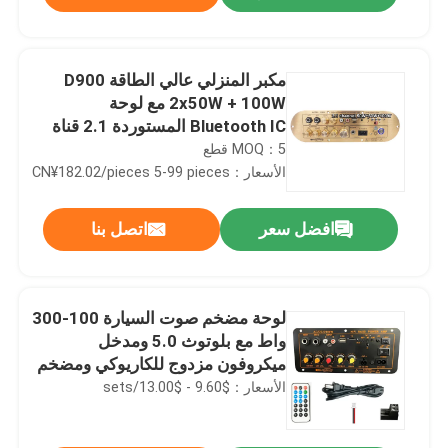
مكبر المنزلي عالي الطاقة D900
2x50W + 100W مع لوحة
Bluetooth IC المستوردة 2.1 قناة
MOQ：5 قطع
الأسعار：CN¥182.02/pieces 5-99 pieces
افضل سعر
اتصل بنا
الصفحة الرئيسية
لوحة مضخم صوت السيارة 100-300
واط مع بلوتوث 5.0 ومدخل
ميكروفون مزدوج للكاريوكي ومضخم
منتجات
الصوت
الأسعار：$9.60 - $13.00/sets
معلومات عنا