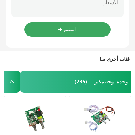
NE5532 وحدة مكبر الصوت فئة D مضخم رقمي DC12V-24V
وحدة امدادات الطاقة
لوحة مضخم الصوت الرقمي 12-24 فولت دائرة متكاملة قبل التشغيل
3 قنوات وحدة مضخم الصوت تيار مستمر 6-100 فولت مؤشر LED مصباح دليلي ضوء العرض
CA-8403 وحدة صوت مضخم صوت صغير للغاية 2 × 3 وات وحدة مضخم صوت من الفئة d
وحدة صوت بلوتوث
CA-3116 مكبر للصوت وحدة الصوت الرقمية مكبر كهربائي مجلس 50 واط
مجلس حماية البطارية BMS
فئات أخرى منا
مكبر صوت منزلي
وحدة لوحة مكبر
(286)
لاعب سيارات
أجزاء التلفزيونات المضخة
الأميتر الرقمي الفولتميتر