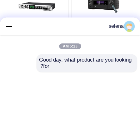
selena
5.1CH 5600W مكبر
نظام البث المؤقت MP3
طاقة بروفي ، BT Wi-Fi
مكبر الصوت التلقائي مع
اللاسلكي ، Dolby HDMI
مكبر عمود معدني خارجي
5:13 AM
Optical Coaxial ،
للمسلسل المنزلي KTV
افضل سعر
افضل سعر
Good day, what product are you looking 
for?
اتصل بنا
اتصل بنا
عرض المزيد
منزل
حول نا
اتصل بنا
Desktop Site
خريطة الموقع
سياسة الخصوصية