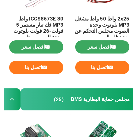
2x25 واط 50 واط مشغل
ICCS8673E 80 واط
MP3 بلوتوث وحدة
MP3 فك تيار مستمر 5
الصوت مجلس التحكم عن
فولت-26 فولت بلوتوث
بعد نظام الصوت
وحدة الصوت مجلس
اللاسلكي
نظام مكبر كهربائي
افضل سعر
افضل سعر
اتصل بنا
اتصل بنا
مجلس حماية البطارية BMS
(25)