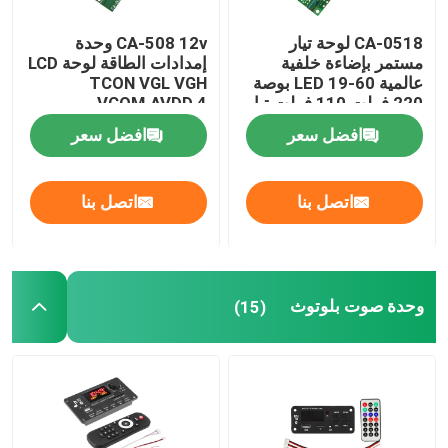
CA-0518 لوحة تيار
CA-508 12v وحدة
مستمر بإضاءة خلفية
إمدادات الطاقة لوحة LCD
عالمية LED 19-60 بوصة
TCON VGL VGH
220 فولت 110 فولت تيار
VCOM.AVDD 4
متردد
افضل سعر
افضل سعر
اتصل بنا
اتصل بنا
وحدة صوت بلوتوث
(15)