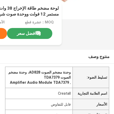
لوحة مضخ
AD828
MOQ：عشرة قطع
الأ
افضل سعر
منتوج وصف
وحدة مضخم الصوت AD828، وحدة مضخم
تسليط الضوء:
الصوت TDA7379
Amplifier Audio Module TDA7379
,
اسم العلامة التجارية
Creatall
الأسعار
قابل للتفاوض