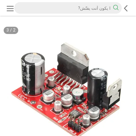
3
/
2