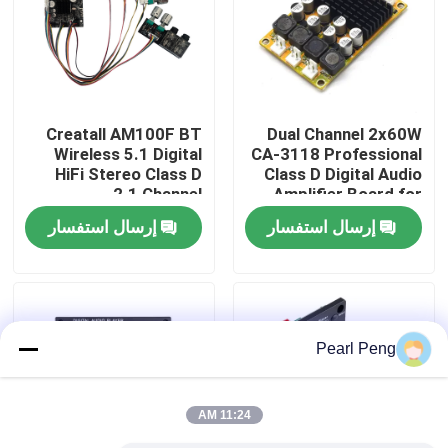
جولة في المصنع
مراقبة الجودة
Creatall AM100F BT
Dual Channel 2x60W
Wireless 5.1 Digital
CA-3118 Professional
HiFi Stereo Class D
Class D Digital Audio
اتصل بنا
2.1 Channel
Amplifier Board for
50Wx2+100W
Receivers & Speakers
إرسال استفسار
إرسال استفسار
Amplifier Board Home
DC8-24V
أخبار
Receivers Amplifiers
القضايا
Pearl Peng
مدونة
11:24 AM
وحدة لوحة مكبر