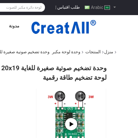
طلب اقتباس
|
Arabic
مدونة
منزل
المنتجات
وحدة لوحة مكبر
وحدة تضخيم صوتية صغيرة للغاية 20x19 مم مع خروج 2x3W و 5 فولت طاقة ثابتة من فئة D لوحة تض
لوحة تضخيم طاقة رقمية