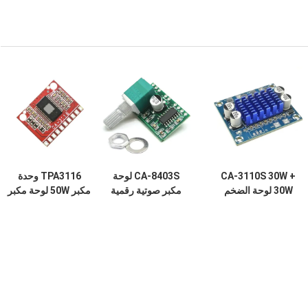
CA-3110S 30W +
CA-8403S لوحة
TPA3116 وحدة
30W لوحة الضخم
مكبر صوتية رقمية
مكبر 50W لوحة مكبر
الرقمي المكبر
مصغرة مصغرة DC
طاقة رقمية مزدوجة
الصوتي الصغير مع
5V 2 قناة 2 * 3W
القناة مع 8V DC ~
قناة 2.0 و DC 8-26V
PAM8403
24V وبدون ضوضاء
POP
Power