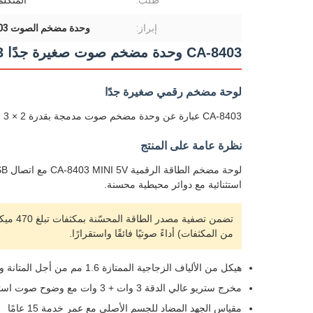
طلب:
المتكل
إبراز:
وحدة مضخم الصوت CA-8403
CA-8403 وحدة مضخم صوت صغيرة جدًا 2x3 وات وحدة مضخم صوت من الفئة D
لوحة مضخم رقمي صغيرة جدًا
CA-8403 عبارة عن وحدة مضخم صوت مدمجة بقدرة 2 × 3 وات DC 5V تتميز بتقنية طاقة متقدمة من الفئة D لأداء فائق في أقل مساحة.
نظرة عامة على المنتج
استثنائية مع دوائر محيطية محسنة.
من المكثفات) أداءً صوتيًا فائقًا واستقرارًا.
هيكل من الألياف الزجاجية الممتازة 1.6 مم من أجل المتانة والأداء
مخرج ستريو عالي الدقة 3 وات + 3 وات مع وضوح صوت استثنائي
مقياس الجهد المضاد للجسم الأصلي مع عمر خدمة 15 عامًا