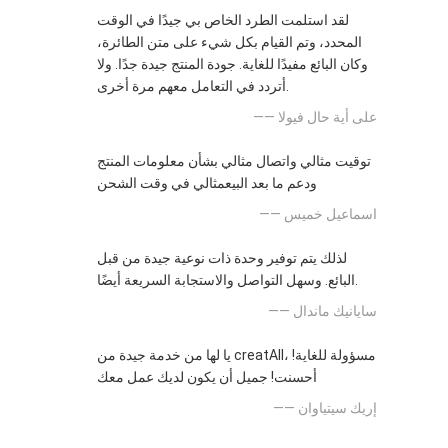
لقد استلمت الطرد الخاص بي جيدًا في الوقت
المحدد، وتم القيام بكل شيء على متن الطائرة،
وكان البائع مفيدًا للغاية. جودة المنتج جيدة جدًا. ولا
أتردد في التعامل معهم مرة أخرى.
—— على أية حال فيولا
توقيت مثالي واتصال مثالي بشأن معلومات المنتج
ودعم ما بعد البيعمثالي في وقت الشحن
—— اسماعيل خميس
لذلك يتم توفير وحدة ذات نوعية جيدة من قبل
البائع. وسهل التواصل والاستجابة السريعة أيضًا.
—— سايانيك ماندال
يا لها من خدمة جيدة من creatAll، مسؤولة للغاية!
أحسنت! جميل أن يكون لديك عمل معك
—— إريك سيتياوان