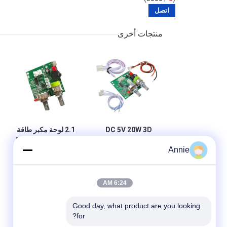
منتجات أخرى
DC 5V 20W 3D
2.1 لوحة مكبر طاقة
المحيط الرقمي مكبر
متعددة الوظائف مع 5
Annie
ستيريو وحدة الصوت
فولت متواصل الجهد
الطبقة D لوحة مكبر
20W الطاقة العالية و
3A التيار للحصول
على أداء صوتي
6:24 AM
محسن
Good day, what product are you looking 
for?