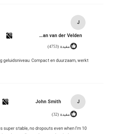
J
Johan van der Velden
مفيدة (4753)
aag geluidsniveau. Compact en duurzaam, werkt
John Smith
J
مفيدة (32)
is super stable, no dropouts even when I'm 10