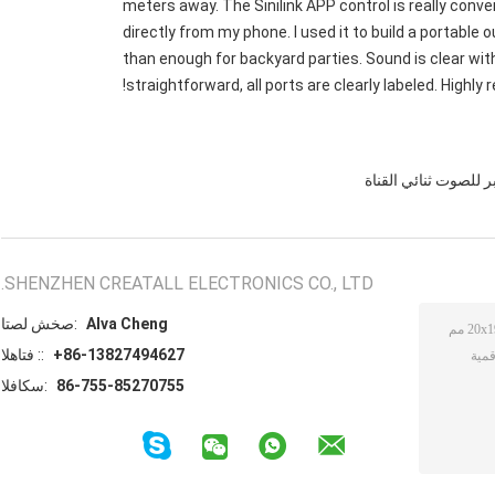
meters away. The Sinilink APP control is really conv
directly from my phone. I used it to build a portabl
than enough for backyard parties. Sound is clear with
straightforward, all ports are clearly labeled. Highl
 للصوت ثنائي القناة
SHENZHEN CREATALL ELECTRONICS CO., LTD.
Alva Cheng
اتصل شخص:
+86-13827494627
الهاتف ::
86-755-85270755
الفاكس: