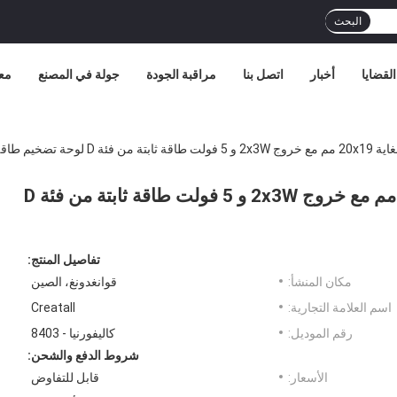
البحث
القضايا
أخبار
اتصل بنا
مراقبة الجودة
جولة في المصنع
مع
خيم طاقة رقمية
وحدة تضخيم صوتية صغيرة للغاية 20x19 مم مع خروج 2x3W و 5 فولت طاقة ثابتة من فئة D
تفاصيل المنتج:
مكان المنشأ:
قوانغدونغ، الصين
اسم العلامة التجارية:
Creatall
رقم الموديل:
كاليفورنيا - 8403
شروط الدفع والشحن:
الأسعار:
قابل للتفاوض