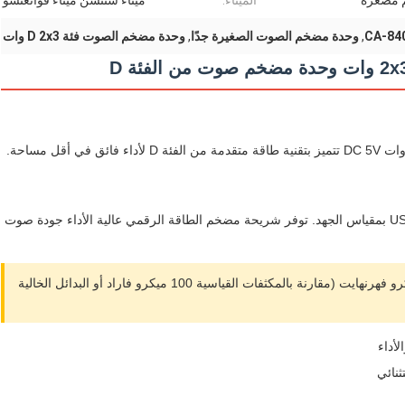
م مصغرة
الميناء:
ميناء شنتشن ميناء قوانغتشو
,
وحدة مضخم الصوت الصغيرة جدًا
,
وحدة مضخم الصوت فئة D 2x3 وات
لوحة مضخم الطاقة الرقمية CA-8403 MINI 5V مع اتصال USB بمقياس الجهد. توفر شريحة مضخم الطاقة الرقمي عالية الأداء جودة صوت
تضمن تصفية مصدر الطاقة المحسّنة بمكثفات تبلغ 470 ميكرو فهرنهايت (مقارنة بالمكثفات القياسية 100 ميكرو فاراد أو البدائل الخالية