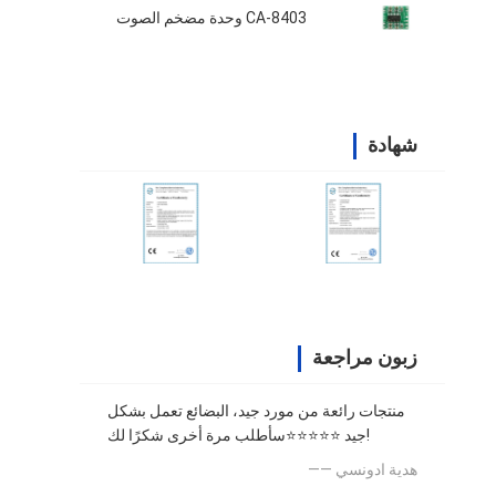
CA-8403 وحدة مضخم الصوت
شهادة
زبون مراجعة
منتجات رائعة من مورد جيد، البضائع تعمل بشكل
جيد ⭐⭐⭐⭐⭐سأطلب مرة أخرى شكرًا لك!
—— هدية ادونسي