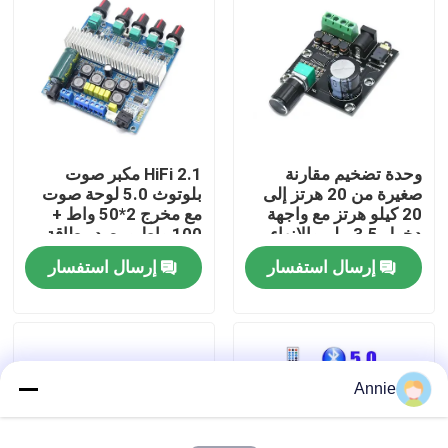
جولة في المصنع
مراقبة الجودة
وحدة تضخيم مقارنة
2.1 HiFi مكبر صوت
اتصل بنا
صغيرة من 20 هرتز إلى
بلوتوث 5.0 لوحة صوت
20 كيلو هرتز مع واجهة
مع مخرج 2*50 واط +
دخول 3.5 ملم والإنهاء
100 واط ومصدر طاقة
أخبار
الفضي
DC12 ~ 24 فولت
إرسال استفسار
إرسال استفسار
القضايا
مدونة
Annie
وحدة لوحة مكبر