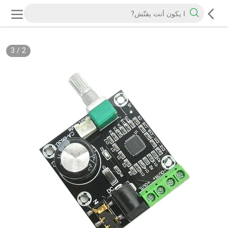
3
/
2