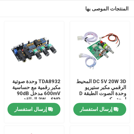
المنتجات الموصى بها
DC 5V 20W 3D المحيط
TDA8932 وحدة صوتية
الرقمي مكبر ستيريو
مكبر رقمية مع حساسية
وحدة الصوت الطبقة D
600mV مدخل 90dB
الصفحة الرئيسية
لوحة مكبر
SNR و 3W الطاقة
الخارجة
إرسال استفسار
إرسال استفسار
منتجات
معلومات عنا