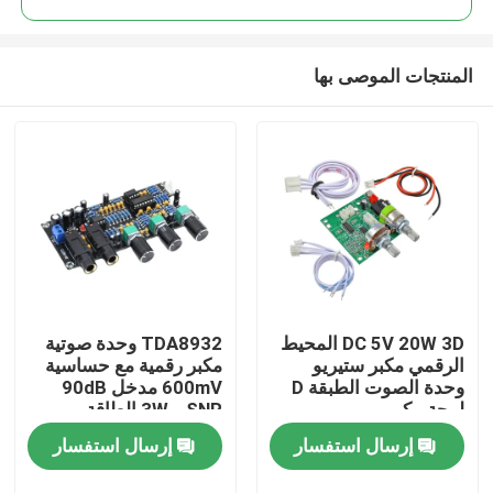
المنتجات الموصى بها
DC 5V 20W 3D المحيط
TDA8932 وحدة صوتية
الصفحة الرئيسية
الرقمي مكبر ستيريو
مكبر رقمية مع حساسية
وحدة الصوت الطبقة D
600mV مدخل 90dB
لوحة مكبر
SNR و 3W الطاقة
منتجات
الخارجة
إرسال استفسار
إرسال استفسار
معلومات عنا