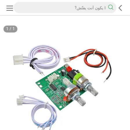
1
/
1