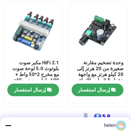
جولة في المصنع
مراقبة الجودة
اتصل بنا
وحدة تضخيم مقارنة
2.1 HiFi مكبر صوت
صغيرة من 20 هرتز إلى
بلوتوث 5.0 لوحة صوت
أخبار
20 كيلو هرتز مع واجهة
مع مخرج 2*50 واط +
دخول 3.5 ملم والإنهاء
100 واط ومصدر طاقة
الفضي
DC12 ~ 24 فولت
إرسال استفسار
إرسال استفسار
القضايا
مدونة
helen
وحدة لوحة مكبر