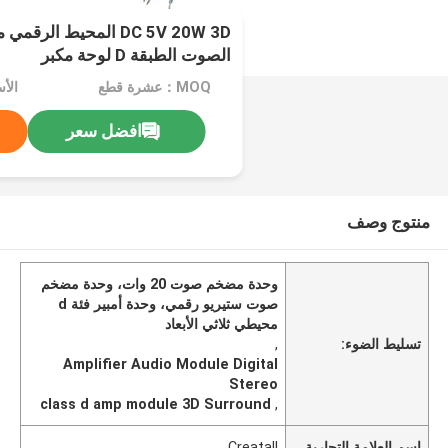
DC 5V 20W 3D المحيط ال
الصوت الطبقة D لوحة مكبر
MOQ：عشرة قطع
الأ
افضل سعر
منتوج وصف
وحدة مضخم صوت 20 وات، وحدة مضخم
صوت ستيريو رقمي، وحدة أمبير فئة d
محيطي ثلاثي الأبعاد
تسليط الضوء:
,
Amplifier Audio Module Digital
Stereo
class d amp module 3D Surround
,
اسم العلامة التجارية
Creatall