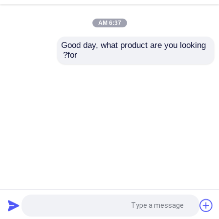
6:37 AM
وحدة امدادات الطاقة
Good day, what product are you looking 
for?
وحدة صوت بلوتوث
لوحة مضخم طاقة راديو
LDZS 5.1 قناة مكبر
FM بلوتوث 5.0 بقوة
الصوت المهني مع 200W
100 وات للصوت المنزلي
+ 200W الطاقة ودعم
والسيارة
بلوتوث لأنظمة المسرح
مجلس حماية البطارية BMS
المنزلي
إرسال استفسار
إرسال استفسار
مكبر صوت منزلي
منزل
حول نا
اتصل بنا
Desktop Site
لاعب سيارات
Sitemap
سياسة الخصوصية
أجزاء التلفزيونات المضخة
جودة
وحدة لوحة مكبر
مصنع الصين.Copyright © 2026
Shenzhen Creatall Electronics Co., Ltd.. All Rights
الأميتر الرقمي الفولتميتر
Reserved.