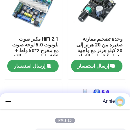
جولة في المصنع
مراقبة الجودة
وحدة تضخيم مقارنة
2.1 HiFi مكبر صوت
صغيرة من 20 هرتز إلى
بلوتوث 5.0 لوحة صوت
20 كيلو هرتز مع واجهة
مع مخرج 2*50 واط +
اتصل بنا
دخول 3.5 ملم والإنهاء
100 واط ومصدر طاقة
الفضي
DC12 ~ 24 فولت
إرسال استفسار
إرسال استفسار
أخبار
القضايا
Annie
مدونة
1:10 PM
وحدة لوحة مكبر