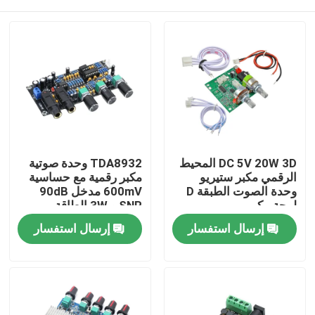
DC 5V 20W 3D المحيط
TDA8932 وحدة صوتية
الرقمي مكبر ستيريو
مكبر رقمية مع حساسية
وحدة الصوت الطبقة D
600mV مدخل 90dB
لوحة مكبر
SNR و 3W الطاقة
الخارجة
الصفحة الرئيسية
إرسال استفسار
إرسال استفسار
منتجات
معلومات عنا