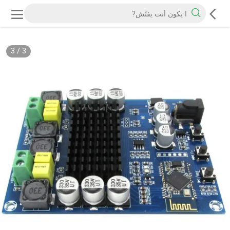
3
/
3