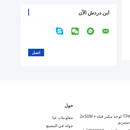
ابن دردش الآن
حول
TPA3116D2 2.1 لوحة مكبر قناة 2x50W +
معلومات عنا
جولة في المصنع