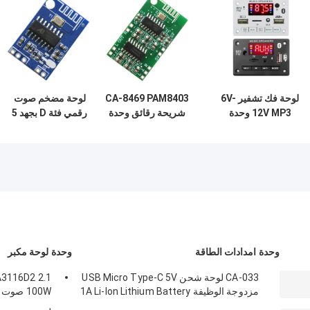
لوحة فك تشفير 6V-
CA-8469 PAM8403
لوحة مضخم صوت
12V MP3 وحدة
شريحة رقائق وحدة
رقمي فئة D بجهد 5
صوتية Bluetooth
الصوت البلوتوثي
فولت مع بلوتوث
نظام استقبال USB
لوحة مكبر الجهاز
نظام صوتي
للسيارة اللاسلكي
المكون الإلكتروني
وحدة امدادات الطاقة
وحدة لوحة مكبر
CA-033 لوحة شحن USB Micro Type-C 5V
مزدوجة الوظيفة 1A Li-Ion Lithium Battery
100W صوت ستيريو
Charger Module 18650 TP4056 ICs المنتج