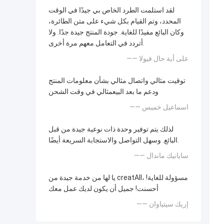
لقد استلمت الطرد الخاص بي جيدًا في الوقت
المحدد، وتم القيام بكل شيء على متن الطائرة،
وكان البائع مفيدًا للغاية. جودة المنتج جيدة جدًا. ولا
أتردد في التعامل معهم مرة أخرى.
—— على أية حال فيولا
توقيت مثالي واتصال مثالي بشأن معلومات المنتج
ودعم ما بعد البيعمثالي في وقت الشحن
—— اسماعيل خميس
لذلك يتم توفير وحدة ذات نوعية جيدة من قبل
البائع. وسهل التواصل والاستجابة السريعة أيضًا.
—— سايانيك ماندال
يا لها من خدمة جيدة من creatAll، مسؤولة للغاية!
أحسنت! جميل أن يكون لديك عمل معك
—— إريك سيتياوان