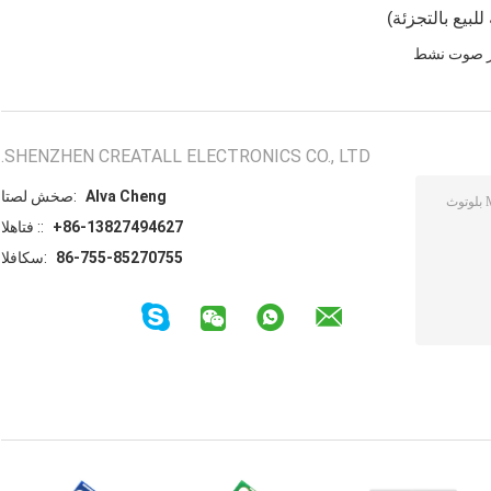
ر صوت نشط
SHENZHEN CREATALL ELECTRONICS CO., LTD.
Alva Cheng
اتصل شخص:
+86-13827494627
الهاتف ::
86-755-85270755
الفاكس: