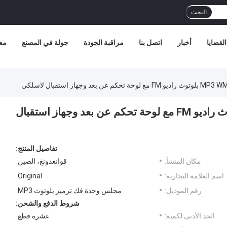
البحث
القضايا
أخبار
اتصل بنا
مراقبة الجودة
جولة في المصنع
مع
وحدة فك ترميز الصوت MP3 WMA بلوتوث راديو FM مع لوحة تحكم عن بعد وجهاز استقبال
تفاصيل المنتج:
مكان المنشأ:
قوانغدونغ، الصين
اسم العلامة التجارية:
Original
رقم الموديل:
مجلس وحدة فك ترميز بلوتوث MP3
شروط الدفع والشحن:
الحد الأدنى لكمية:
عشرة قطع