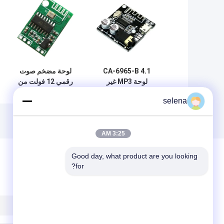
CA-6965-B 4.1
لوحة مضخم صوت
لوحة MP3 غير
رقمي 12 فولت من
الخاسرة للترميز
الفئة D بتقنية
selena
وحدة الصوت
بلوتوث، مكون صوتي
البلوتوثية نظام
استقبال لاسلكي
3:25 AM
Good day, what product are you looking 
for?
ترك رسالة