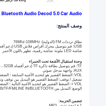
إبراز:
وحدة فك ترميز الص
MP3 WMA Bluetooth Audio Decod 5.0 Car Audio وحدة راديو USB TF FM
وصف المنتج:
نطاق ترددات FM (الدولية): 76Mhz-108MHz
USB: قم بتوصيل محرك أقراص فلاش USB (دعم أقصاه 32GB ، غير مدرج)
شاشة LED ملونة: شاشة رقمية، تظهر باللون الأحمر
وحدة استقبال الأشعة تحت الحمراء
TF: قم بتوصيل بطاقة ذاكرة TF (دعم أقصاه 32GB ، غير مدرج)
AUX: واجهة مدخل صوتي
VOL: الضغط القصير هو لتحديد الأغنية السابقة ؛ الضغط الطويل هو لخفض الصوت
تشغيل / توقف: الضغط القصير هو التبديل بين توقف وتشغيل ؛ ا
VOL +: الضغط القصير هو لتحديد الأغنية التالية ؛ الضغط الطويل هو لزيادة الصوت
الوضع: التبديل بين USB/TF/FM/LINE IN/BLUETOOTH
تتضمن الحزمة:
1 × لوحة تشفير MP3