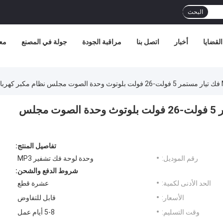
البحث
القضايا
أخبار
اتصل بنا
مراقبة الجودة
جولة في المصنع
مع
ICCS8673E 80 واط MP3 فك تيار مستمر 5 فولت-26 فولت بلوتوث وحدة الصوت مجلس
تفاصيل المنتج:
رقم الموديل:
وحدة لوحة فك تشفير MP3
شروط الدفع والشحن:
الحد الأدنى لكمية:
عشرة قطع
الأسعار:
قابل للتفاوض
وقت التسليم:
5-8 أيام عمل