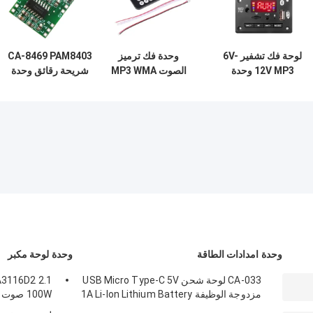
لوحة فك تشفير 6V-
وحدة فك ترميز
CA-8469 PAM8403
12V MP3 وحدة
الصوت MP3 WMA
شريحة رقائق وحدة
صوتية Bluetooth
بلوتوث راديو FM مع
الصوت البلوتوثي
نظام استقبال USB
لوحة تحكم عن بعد
لوحة مكبر الجهاز
للسيارة اللاسلكي
وجهاز استقبال
المكون الإلكتروني
لاسلكي
وحدة امدادات الطاقة
وحدة لوحة مكبر
CA-033 لوحة شحن USB Micro Type-C 5V
مزدوجة الوظيفة 1A Li-Ion Lithium Battery
100W صوت ستيريو
Charger Module 18650 TP4056 ICs المنتج