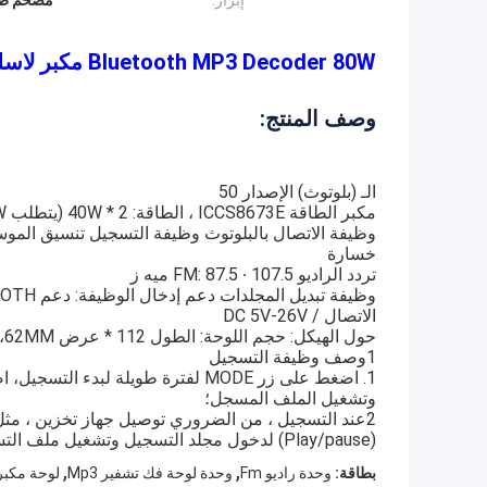
إبراز:
مضخم طاقة 
Bluetooth MP3 Decoder 80W مكبر لاسلكي موسيقي سيارة مشغل FM راديو DC 5V-26V
وصف المنتج:
الـ (بلوتوث) الإصدار 50
مكبر الطاقة ICCS8673E ، الطاقة: 2 * 40W (يتطلب 80W قيمة الجهد: DC25V)
خسارة
تردد الراديو FM: 87.5 ∙ 107.5 ميه ز
وظيفة تبديل المجلدات دعم إدخال الوظيفة: دعم MP3 / USB / TF / LINE IN / FM / BLUETOOTH / جهاز التحكم عن بعد
الاتصال / DC 5V-26V
حول الهيكل: حجم اللوحة: الطول 112 * عرض 62MM، اللوحة محاطة فتحات المسمار، وعمق اللوحة هو 22MM
1وصف وظيفة التسجيل
وتشغيل الملف المسجل؛
(Play/pause) لدخول مجلد التسجيل وتشغيل ملف التسجيل;
,
,
بطاقة:
وحدة راديو Fm
وحدة لوحة فك تشفير Mp3
لوحة مكب