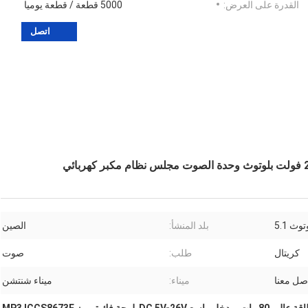
القدرة على العرض:
5000 قطعة / قطعة يوميا
اتصل
وث 5.1
بلد المنشأ:
الصين
كريتال
طلب:
صوت
اصل معنا
ميناء:
ميناء شنتشن