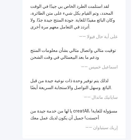
لقد استلمت الطرد الخاص بي جيدًا في الوقت
المحدد، وتم القيام بكل شيء على متن الطائرة،
وكان البائع مفيدًا للغاية. جودة المنتج جيدة جدًا. ولا
أتردد في التعامل معهم مرة أخرى.
—— على أية حال فيولا
توقيت مثالي واتصال مثالي بشأن معلومات المنتج
ودعم ما بعد البيعمثالي في وقت الشحن
—— اسماعيل خميس
لذلك يتم توفير وحدة ذات نوعية جيدة من قبل
البائع. وسهل التواصل والاستجابة السريعة أيضًا.
—— سايانيك ماندال
يا لها من خدمة جيدة من creatAll، مسؤولة للغاية!
أحسنت! جميل أن يكون لديك عمل معك
—— إريك سيتياوان