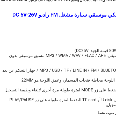
عالي 80 وات
,
مدخل واسع DC 5V-26V
,
لوحة فك ترميز MP3 ICCS8673E
وظيفة الاتصال بالبلوتوث وظيفة التسجيل تنسيق الموسيقى: MP3 / WMA / WAV / FLAC / APE تنسيق موسيقى بدون
1. اضغط على زر MODE لفترة طويلة لبدء التسجيل، اضغط على زر MODE لفترة طويلة مرة أخرى لإلغاء وظيفة التسجيل
2عند التسجيل ، من الضروري توصيل جهاز تخزين ، مثل: U disk أو TF card.الضغط لفترة طويلة على زر PLAY/PAUSE
ر صوت نشط