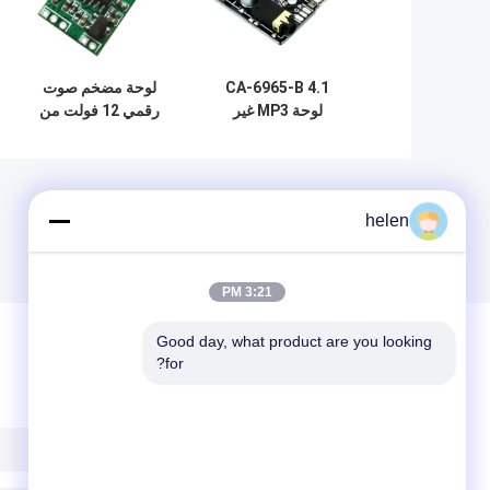
CA-6965-B 4.1
لوحة مضخم صوت
لوحة MP3 غير
رقمي 12 فولت من
الخاسرة للترميز
الفئة D بتقنية
وحدة الصوت
بلوتوث، مكون صوتي
البلوتوثية نظام
استقبال لاسلكي
helen
3:21 PM
Good day, what product are you looking 
for?
ترك رسالة