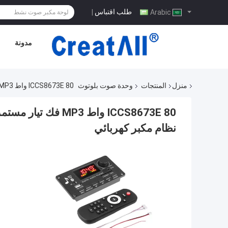
طلب اقتباس
|
Arabic
مدونة
منزل
المنتجات
وحدة صوت بلوتوث
ICCS8673E 80 واط MP3 فك تيار مستمر 5 فولت-26 فولت بلوتوث وحدة الصوت مجلس نظام مكبر كهربائي
نظام مكبر كهربائي