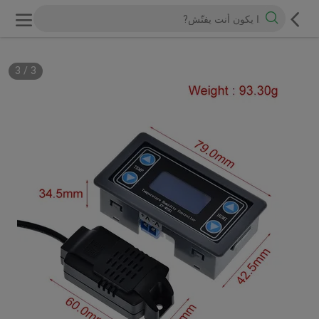
3
/
3