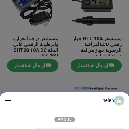
جولة في المصنع
مراقبة الجودة
مستشعر NTC 10A جهاز
مستشعر درجة الحرارة
رقمي LCD لمراقبة
والرطوبة الرقمي عالي
الرطوبة جهاز مراقبة
الدقة SHT20 10A DC
اتصل بنا
درجة الحرارة
6V-30V
إرسال استفسار
إرسال استفسار
أخبار
القضايا
helen
مدونة
5:15 AM
وحدة لوحة مكبر