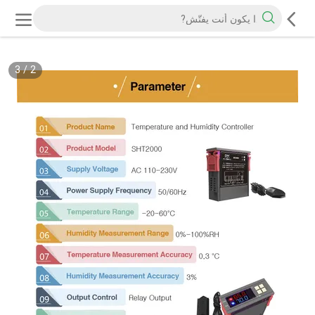
3
/
3