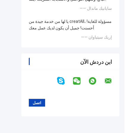
—— سايانيك ماندال
يا لها من خدمة جيدة من creatAll، مسؤولة للغاية!
أحسنت! جميل أن يكون لديك عمل معك
—— إريك سيتياوان
ابن دردش الآن