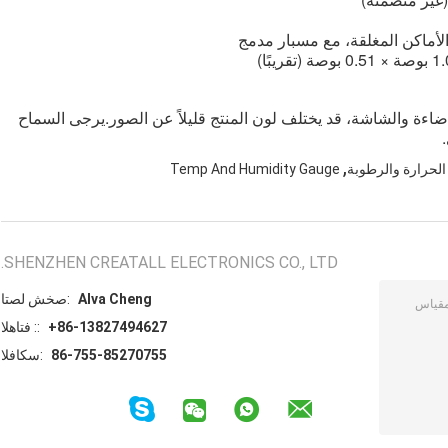
لأماكن المغلقة، مع مسبار مدمج
لا يتم تضمين بطاريات الأزرار نظرًا لاختلاف إعدادات الإضاءة والشاشة، قد يختلف لون المنتج قليلاً عن الصور.يرجى السماح 
,
لحرارة والرطوبة
Temp And Humidity Gauge
SHENZHEN CREATALL ELECTRONICS CO., LTD.
Alva Cheng
اتصل شخص:
+86-13827494627
الهاتف ::
86-755-85270755
الفاكس: