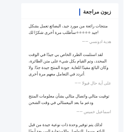
زبون مراجعة
منتجات رائعة من مورد جيد، البضائع تعمل بشكل
جيد ⭐⭐⭐⭐⭐سأطلب مرة أخرى شكرًا لك!
—— هدية ادونسي
لقد استلمت الطرد الخاص بي جيدًا في الوقت
المحدد، وتم القيام بكل شيء على متن الطائرة،
وكان البائع مفيدًا للغاية. جودة المنتج جيدة جدًا. ولا
أتردد في التعامل معهم مرة أخرى.
—— على أية حال فيولا
توقيت مثالي واتصال مثالي بشأن معلومات المنتج
ودعم ما بعد البيعمثالي في وقت الشحن
—— اسماعيل خميس
لذلك يتم توفير وحدة ذات نوعية جيدة من قبل
البائع. وسهل التواصل والاستجابة السريعة أيضًا.