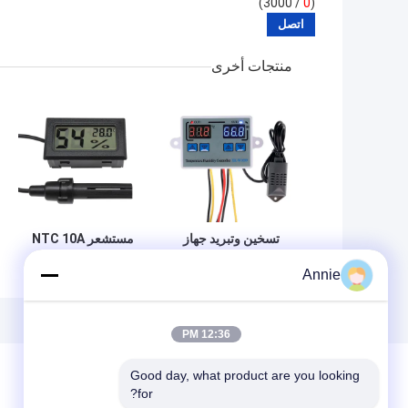
/ 3000)
0
(
منتجات أخرى
تسخين وتبريد جهاز
مستشعر NTC 10A
تحكم الرطوبة
جهاز رقمي LCD
Annie
الرقمية جهاز قياس
لمراقبة الرطوبة جهاز
درجة الحرارة نظام
مراقبة درجة الحرارة
تحكم حاضنة البيض
12:36 PM
Good day, what product are you looking 
for?