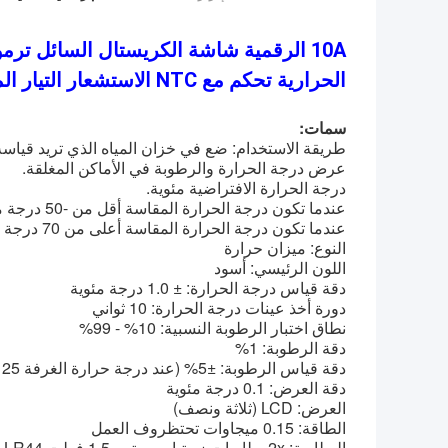
10A الرقمية شاشة الكريستال السائل تر
الحرارية تحكم مع NTC الاستشعار التيار المتناوب 110-220 فولت
سمات:
طريقة الاستخدام: ضع في خزان المياه الذي تريد قياسه
عرض درجة الحرارة والرطوبة في الأماكن المغلقة.
درجة الحرارة الافتراضية مئوية.
عندما تكون درجة الحرارة المقاسة أقل من -50 درجة مئوية، قم بعرض LO درجة مئوية.
عندما تكون درجة الحرارة المقاسة أعلى من 70 درجة مئوية، قم بعرض درجة الحرارة العالية.
النوع: ميزان حرارة
اللون الرئيسي: أسود
دقة قياس درجة الحرارة: ± 1.0 درجة مئوية
دورة أخذ عينات درجة الحرارة: 10 ثواني
نطاق اختبار الرطوبة النسبية: 10% - 99%
دقة الرطوبة: 1%
دقة قياس الرطوبة: ±5% (عند درجة حرارة الغرفة 25 درجة مئوية)
دقة العرض: 0.1 درجة مئوية
العرض: LCD (ثلاثة ونصف)
الطاقة: 0.15 ميجاوات تحت
ظروف العمل
البطارية: 2x بطاريات زر تيار مستمر 1.5 فولت LR44 (غير متضمنة)