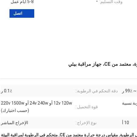
وقت التسليم:
5-8 أيام عمل
اتصل
هاز مراقبة بيئي
دقة التحكم في الرطوبة::
0.1٪ ر
12v 120w أو 24v 240w أو 220v 1500w
قوة التحميل::
(حسب اختيارك)
10 أ
نوع الإخراج::
الإخراج المباشر
 الرطوبة
,
مقياس درجة حرارة معتمد من CE
,
متحكم في الرطوبة لمراقبة البيئة