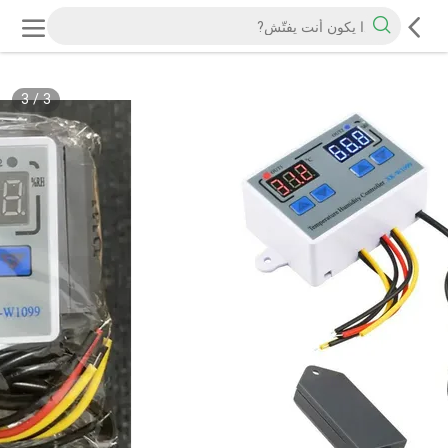
3
/
3