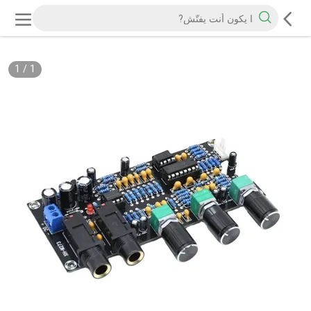
1
/
1