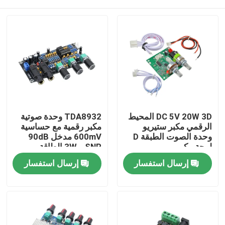
DC 5V 20W 3D المحيط
TDA8932 وحدة صوتية
الرقمي مكبر ستيريو
مكبر رقمية مع حساسية
وحدة الصوت الطبقة D
600mV مدخل 90dB
لوحة مكبر
SNR و 3W الطاقة
الخارجة
الصفحة الرئيسية
إرسال استفسار
إرسال استفسار
منتجات
معلومات عنا