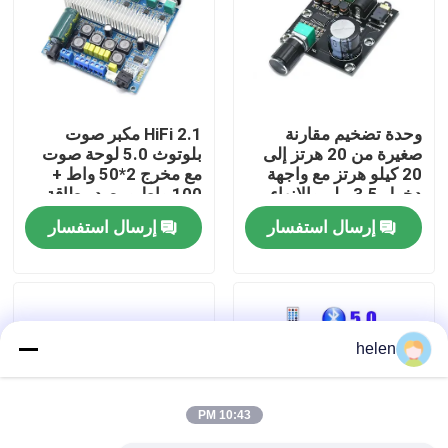
جولة في المصنع
مراقبة الجودة
وحدة تضخيم مقارنة
2.1 HiFi مكبر صوت
صغيرة من 20 هرتز إلى
بلوتوث 5.0 لوحة صوت
20 كيلو هرتز مع واجهة
مع مخرج 2*50 واط +
اتصل بنا
دخول 3.5 ملم والإنهاء
100 واط ومصدر طاقة
الفضي
DC12 ~ 24 فولت
إرسال استفسار
إرسال استفسار
أخبار
القضايا
helen
مدونة
10:43 PM
وحدة لوحة مكبر