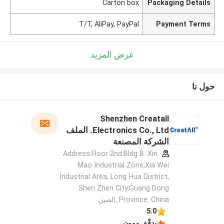
Carton box
Packaging Details
T/T, AliPay, PayPal
Payment Terms
عرض المزيد
حول نا
Shenzhen Creatall
Electronics Co., Ltd. الملف
الشركة المصنعة
Address:Floor 2nd.Bldg B. Xin
Mao Industrial Zone,Xia Wei
Industrial Area, Long Hua District,
Shen Zhen City,Guang Dong
Province. China ,الصين
5.0
يدقّق ممون