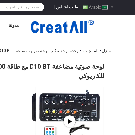
طلب اقتباس
|
Arabic
مدونة
منزل
المنتجات
وحدة لوحة مكبر
لوحة صوتية مضاعفة D10 BT مع طاقة 200 واط بلوتوث 5.0 وإدخال ميكروفون مزدوج للكاريوكي
للكاريوكي