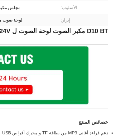
الأسلوب:
مجلس مكبر
إبراز:
لوحة صوت مك
D10 BT مكبر الصوت لوحة الصوت ل 12V 24V دارتزيل مونو سوبووفر مكبر الصوت الكاريوكي
خصائص المنتج
دعم قراءة أغاني MP3 من بطاقة TF و محرك أقراص USB