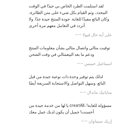
لقد استلمت الطرد الخاص بي جيدًا في الوقت
المحدد، وتم القيام بكل شيء على متن الطائرة،
وكان البائع مفيدًا للغاية. جودة المنتج جيدة جدًا. ولا
أتردد في التعامل معهم مرة أخرى.
—— على أية حال فيولا
توقيت مثالي واتصال مثالي بشأن معلومات المنتج
ودعم ما بعد البيعمثالي في وقت الشحن
—— اسماعيل خميس
لذلك يتم توفير وحدة ذات نوعية جيدة من قبل
البائع. وسهل التواصل والاستجابة السريعة أيضًا.
—— سايانيك ماندال
يا لها من خدمة جيدة من creatAll، مسؤولة للغاية!
أحسنت! جميل أن يكون لديك عمل معك
—— إريك سيتياوان