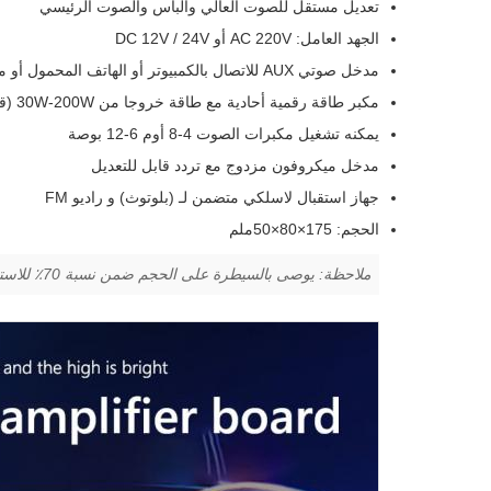
تعديل مستقل للصوت العالي والباس والصوت الرئيسي
الجهد العامل: AC 220V أو DC 12V / 24V
مدخل صوتي AUX للاتصال بالكمبيوتر أو الهاتف المحمول أو مشغل القرص المضغوط
مكبر طاقة رقمية أحادية مع طاقة خروجا من 30W-200W (قوة الذروة 200W)
يمكنه تشغيل مكبرات الصوت 4-8 أوم 6-12 بوصة
مدخل ميكروفون مزدوج مع تردد قابل للتعديل
جهاز استقبال لاسلكي متضمن لـ (بلوتوث) و راديو FM
الحجم: 175×80×50ملم
ملاحظة: يوصى بالسيطرة على الحجم ضمن نسبة 70٪ للاستخدام طويل الأجل.