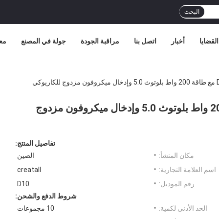
البحث
القضايا
أخبار
اتصل بنا
مراقبة الجودة
جولة في المصنع
مع
لوحة صوتية مضاعفة D10 BT مع طاقة 200 واط بلوتوث 5.0 وإدخال ميكروفون مزدوج
تفاصيل المنتج:
مكان المنشأ:
الصين
اسم العلامة التجارية:
creatall
رقم الموديل:
D10
شروط الدفع والشحن:
الحد الأدنى لكمية:
10 مجموعات