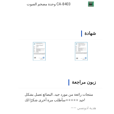
CA-8403 وحدة مضخم الصوت
شهادة
زبون مراجعة
منتجات رائعة من مورد جيد، البضائع تعمل بشكل
جيد ⭐⭐⭐⭐⭐سأطلب مرة أخرى شكرًا لك!
—— هدية ادونسي