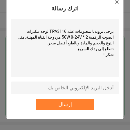
يدقّق ممون
اترك رسالة
عرض المزيد
احصل على افضل سعر ل
TPA3116 لوحة مكبرات الصوت
الرقمية 2 * 50W 8-24V مزدوجة
القناة المهنية
استمر
إرسال