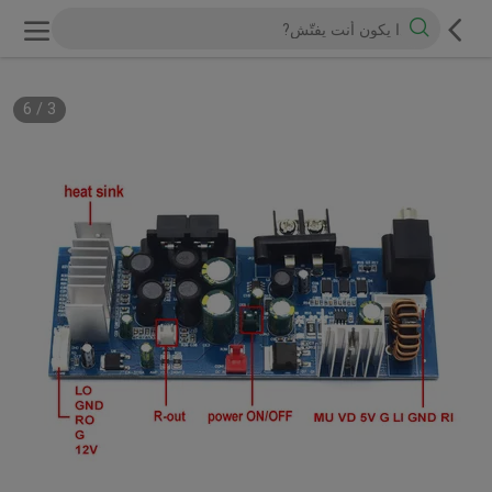
6
/
3