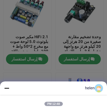
جولة في المصنع
مراقبة الجودة
وحدة تضخيم مقارنة
2.1 HiFi مكبر صوت
صغيرة من 20 هرتز إلى
بلوتوث 5.0 لوحة صوت
اتصل بنا
20 كيلو هرتز مع واجهة
مع مخرج 2*50 واط +
دخول 3.5 ملم والإنهاء
100 واط ومصدر طاقة
الفضي
DC12 ~ 24 فولت
إرسال استفسار
إرسال استفسار
أخبار
القضايا
helen
مدونة
وحدة لوحة مكبر
12:48 PM