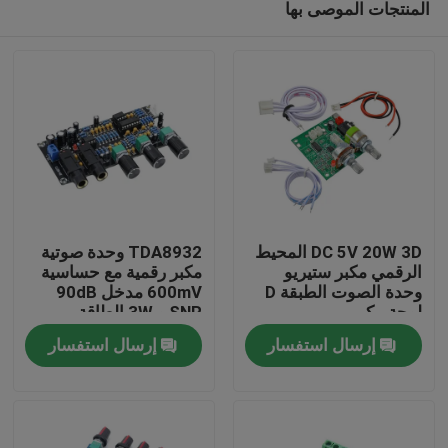
المنتجات الموصى بها
DC 5V 20W 3D المحيط
TDA8932 وحدة صوتية
الرقمي مكبر ستيريو
مكبر رقمية مع حساسية
وحدة الصوت الطبقة D
600mV مدخل 90dB
لوحة مكبر
SNR و 3W الطاقة
الصفحة الرئيسية
الخارجة
إرسال استفسار
إرسال استفسار
منتجات
معلومات عنا