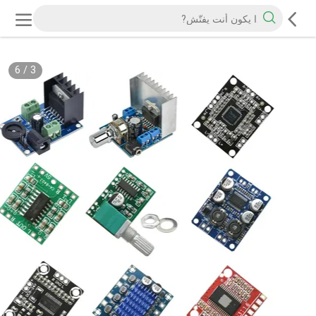
6
/
3