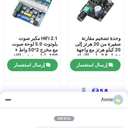
جولة في المصنع
مراقبة الجودة
وحدة تضخيم مقارنة
2.1 HiFi مكبر صوت
صغيرة من 20 هرتز إلى
بلوتوث 5.0 لوحة صوت
20 كيلو هرتز مع واجهة
مع مخرج 2*50 واط +
اتصل بنا
دخول 3.5 ملم والإنهاء
100 واط ومصدر طاقة
الفضي
DC12 ~ 24 فولت
إرسال استفسار
إرسال استفسار
أخبار
القضايا
Annie
مدونة
9:31 AM
وحدة لوحة مكبر