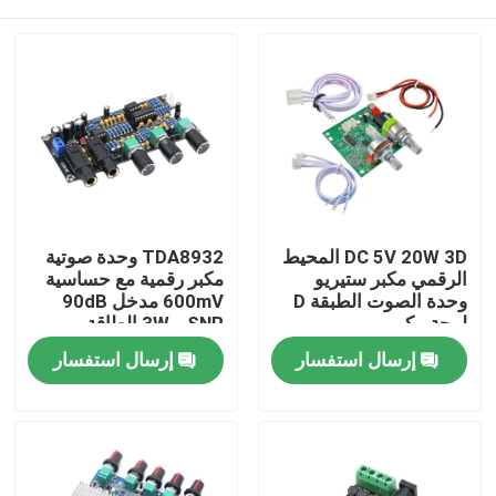
DC 5V 20W 3D المحيط
TDA8932 وحدة صوتية
الرقمي مكبر ستيريو
مكبر رقمية مع حساسية
وحدة الصوت الطبقة D
600mV مدخل 90dB
لوحة مكبر
SNR و 3W الطاقة
الخارجة
الصفحة الرئيسية
إرسال استفسار
إرسال استفسار
منتجات
معلومات عنا