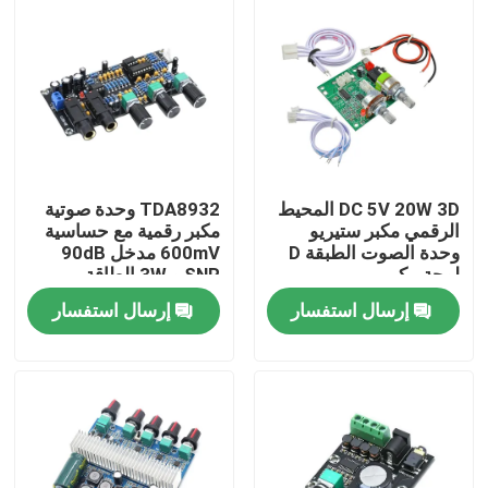
DC 5V 20W 3D المحيط
TDA8932 وحدة صوتية
الرقمي مكبر ستيريو
مكبر رقمية مع حساسية
وحدة الصوت الطبقة D
600mV مدخل 90dB
لوحة مكبر
SNR و 3W الطاقة
الخارجة
إرسال استفسار
إرسال استفسار
الصفحة الرئيسية
منتجات
معلومات عنا