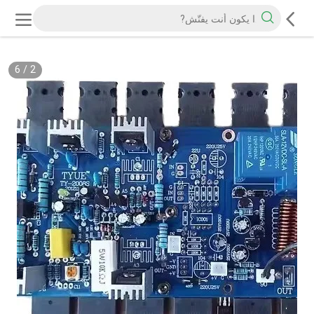
6
/
2