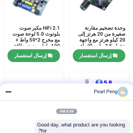
جولة في المصنع
وحدة تضخيم مقارنة
2.1 HiFi مكبر صوت
صغيرة من 20 هرتز إلى
بلوتوث 5.0 لوحة صوت
مراقبة الجودة
20 كيلو هرتز مع واجهة
مع مخرج 2*50 واط +
دخول 3.5 ملم والإنهاء
100 واط ومصدر طاقة
الفضي
DC12 ~ 24 فولت
اتصل بنا
إرسال استفسار
إرسال استفسار
أخبار
Pearl Peng
القضايا
مدونة
8:58 AM
Good day, what product are you looking 
وحدة لوحة مكبر
for?
لوحة مضخم طاقة راديو
LDZS 5.1 قناة مكبر