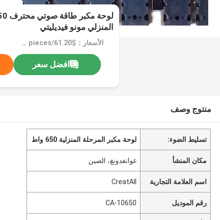
المنزلي مونو فيديليتي
الأسعار：$61.20/pieces 1-49 pieces
افضل سعر
منتوج وصف
تسليط الضوء:
لوحة مكبر المرحلة المنزلية 650 واط
مكان المنشأ
غوانغدونغ، الصين
اسم العلامة التجارية
CreatAll
رقم الموديل
CA-10650