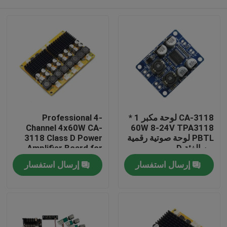
CA-3118 لوحة مكبر 1 *
Professional 4-
Channel 4x60W CA-
60W 8-24V TPA3118
PBTL لوحة صوتية رقمية
3118 Class D Power
من الفئة D
Amplifier Board for
Speakers & Audio
الصفحة الرئيسية
إرسال استفسار
إرسال استفسار
Systems DC8-24V for
Receivers Amplifiers
منتجات
معلومات عنا