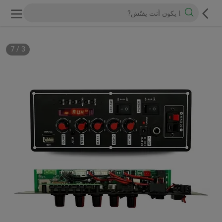
7
/
3