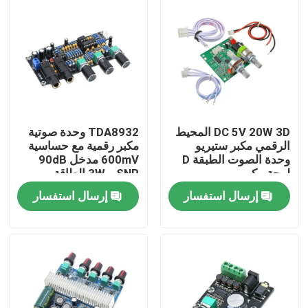
DC 5V 20W 3D المحيط
TDA8932 وحدة صوتية
الرقمي مكبر ستيريو
مكبر رقمية مع حساسية
وحدة الصوت الطبقة D
600mV مدخل 90dB
لوحة مكبر
SNR و 3W الطاقة
الخارجة
إرسال استفسار
إرسال استفسار
الصفحة الرئيسية
منتجات
معلومات عنا