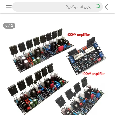
6
/
2