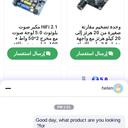
جولة في المصنع
وحدة تضخيم مقارنة
2.1 HiFi مكبر صوت
صغيرة من 20 هرتز إلى
بلوتوث 5.0 لوحة صوت
مراقبة الجودة
20 كيلو هرتز مع واجهة
مع مخرج 2*50 واط +
دخول 3.5 ملم والإنهاء
100 واط ومصدر طاقة
الفضي
DC12 ~ 24 فولت
اتصل بنا
إرسال استفسار
إرسال استفسار
أخبار
helen
القضايا
مدونة
1:51 PM
Good day, what product are you looking 
وحدة لوحة مكبر
for?
لوحة مضخم طاقة راديو
LDZS 5.1 قناة مكبر