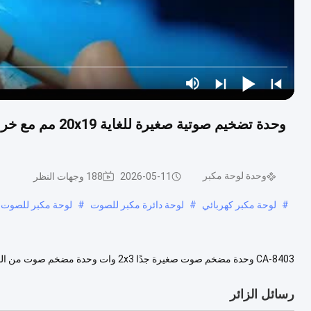
وحدة لوحة مكبر
2026-05-11
188 وجهات النظر
#
لوحة مكبر كهربائي
#
لوحة دائرة مكبر للصوت
#
لوحة مكبر للصوت ثن
مدمجة بقدرة 2 × 3 وات DC 5V تتميز بتقنية طاقة متقدمة من الفئة D لأداء فائق في...
رسائل الزائر