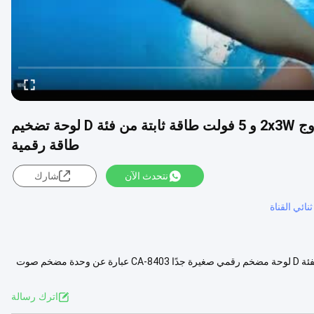
وحدة تضخيم صوتية صغيرة للغاية 20x19 مم مع خروج 2x3W و 5 فولت طاقة ثابتة من فئة D لوحة تضخيم
طاقة رقمية
نتحدث الآن
شارك
ائي القناة
CA-8403 وحدة مضخم صوت صغيرة جدًا 2x3 وات وحدة مضخم صوت من الفئة D لوحة مضخم رقمي صغيرة جدًا CA-8403 عبارة عن وحدة مضخم صوت
عرض المزيد
اترك رسالة