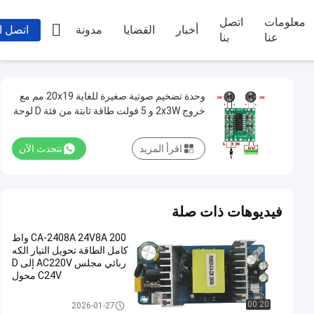
معلومات
اتصل

أخبار
القضايا
مدونة
اتصل ا
عنا
بنا
وحدة تضخيم صوتية صغيرة للغاية 20x19 مم مع
خروج 2x3W و 5 فولت طاقة ثابتة من فئة D لوحة
تضخيم طاقة رقمية
اقرأ المزيد
نتحدث الآن
فيديوهات ذات صلة
CA-2408A 24V8A 200 واط
كامل الطاقة تحويل التيار الكه
ربائي مجلس AC220V إلى D
C24V محول
وحدة لوحة مكبر
00:20
2026-01-27