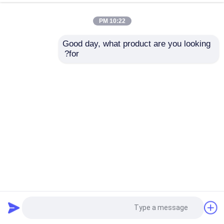
10:22 PM
Good day, what product are you looking 
for?
دعم تنسيق FLAC الصوتي لوحة تشفير Bluetooth MP3 مع
شاشة ملونة ووظيفة تسجيل الصوت
وحدة لوحة مكبر
2026-05-11
37 وجهات النظر