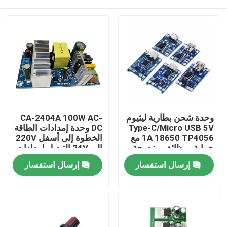
وحدة شحن بطارية ليثيوم
CA-2404A 100W AC-
Type-C/Micro USB 5V
DC وحدة إمدادات الطاقة
1A 18650 TP4056 مع
الخطوة إلى أسفل 220V
حماية ووظائف مزدوجة
إلى 24V التبديل إمدادات
الطاقة
الصفحة الرئيسية
إرسال استفسار
إرسال استفسار
منتجات
معلومات عنا