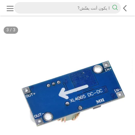
3
/
3