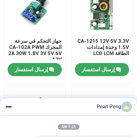
جولة في المصنع
مراقبة الجودة
CA-1215 12V 5V 3.3V
جهاز التحكم في سرعة
1.5V وحدة إمدادات
المحرك CA-102A PWM
الطاقة LCD LCM
2A 30W 1.8V 3V 5V 6V
اتصل بنا
12V
إرسال استفسار
إرسال استفسار
أخبار
القضايا
Pearl Peng
مدونة
7:15 AM
وحدة لوحة مكبر