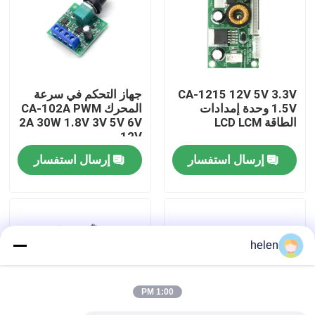
جولة في المصنع
مراقبة الجودة
CA-1215 12V 5V 3.3V
جهاز التحكم في سرعة
1.5V وحدة إمدادات
المحرك CA-102A PWM
الطاقة LCD LCM
2A 30W 1.8V 3V 5V 6V
اتصل بنا
12V
إرسال استفسار
إرسال استفسار
أخبار
القضايا
helen
مدونة
1:00 PM
وحدة لوحة مكبر