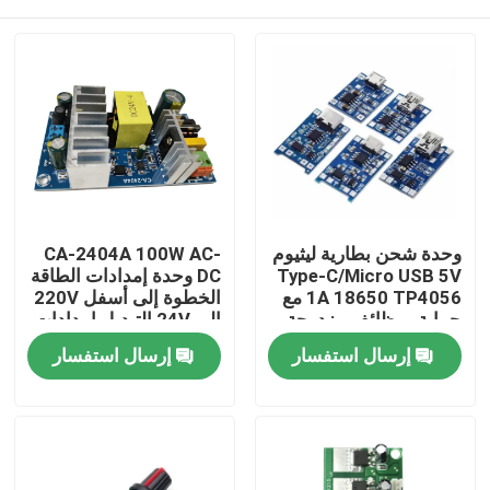
وحدة شحن بطارية ليثيوم
CA-2404A 100W AC-
Type-C/Micro USB 5V
DC وحدة إمدادات الطاقة
1A 18650 TP4056 مع
الخطوة إلى أسفل 220V
حماية ووظائف مزدوجة
إلى 24V التبديل إمدادات
الطاقة
الصفحة الرئيسية
إرسال استفسار
إرسال استفسار
منتجات
معلومات عنا