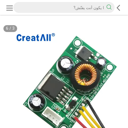
6
/
3