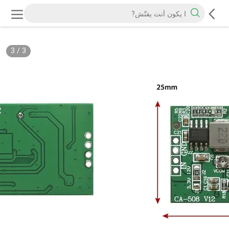
3
/
3