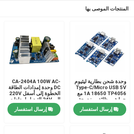
المنتجات الموصى بها
وحدة شحن بطارية ليثيوم
CA-2404A 100W AC-
Type-C/Micro USB 5V
DC وحدة إمدادات الطاقة
1A 18650 TP4056 مع
الخطوة إلى أسفل 220V
الصفحة الرئيسية
حماية ووظائف مزدوجة
إلى 24V التبديل إمدادات
الطاقة
إرسال استفسار
إرسال استفسار
منتجات
معلومات عنا