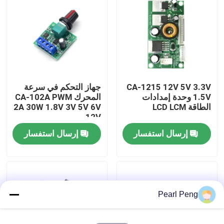
جولة في المصنع
مراقبة الجودة
CA-1215 12V 5V 3.3V
جهاز التحكم في سرعة
اتصل بنا
1.5V وحدة إمدادات
المحرك CA-102A PWM
الطاقة LCD LCM
2A 30W 1.8V 3V 5V 6V
12V
أخبار
إرسال استفسار
إرسال استفسار
القضايا
وحدة لوحة مكبر
Pearl Peng
وحدة امدادات الطاقة