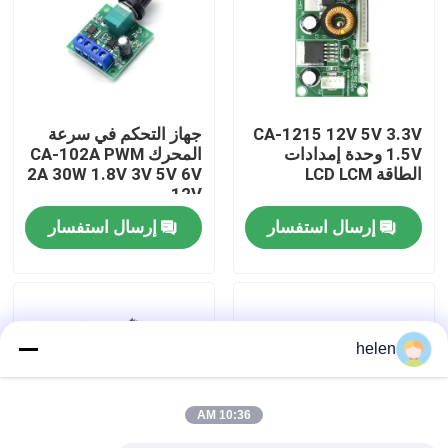
جولة في المصنع
مراقبة الجودة
CA-1215 12V 5V 3.3V
جهاز التحكم في سرعة
1.5V وحدة إمدادات
المحرك CA-102A PWM
الطاقة LCD LCM
2A 30W 1.8V 3V 5V 6V
اتصل بنا
12V
إرسال استفسار
إرسال استفسار
أخبار
القضايا
helen
مدونة
10:36 AM
وحدة لوحة مكبر