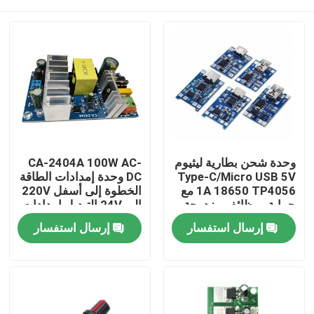
وحدة شحن بطارية ليثيوم
CA-2404A 100W AC-
Type-C/Micro USB 5V
DC وحدة إمدادات الطاقة
1A 18650 TP4056 مع
الخطوة إلى أسفل 220V
حماية ووظائف مزدوجة
إلى 24V التبديل إمدادات
الطاقة
الصفحة الرئيسية
إرسال استفسار
إرسال استفسار
منتجات
معلومات عنا