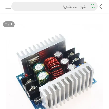
2
/
1