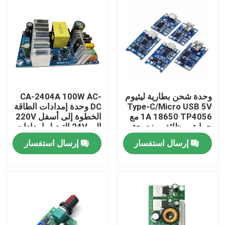
وحدة شحن بطارية ليثيوم
CA-2404A 100W AC-
Type-C/Micro USB 5V
DC وحدة إمدادات الطاقة
1A 18650 TP4056 مع
الخطوة إلى أسفل 220V
حماية ووظائف مزدوجة
إلى 24V التبديل إمدادات
الطاقة
إرسال استفسار
إرسال استفسار
الصفحة الرئيسية
منتجات
معلومات عنا