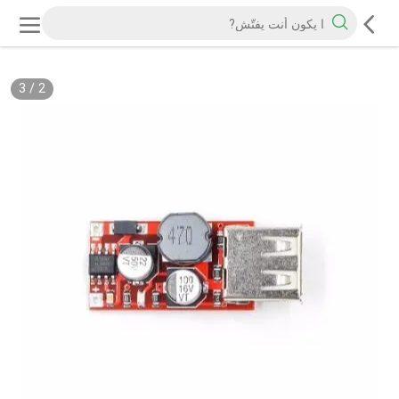
3
/
3