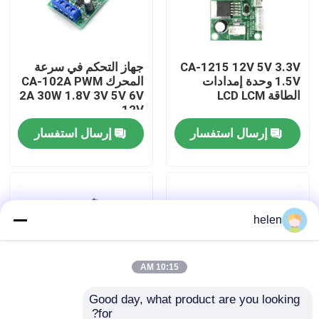
جولة في المصنع
CA-1215 12V 5V 3.3V
جهاز التحكم في سرعة
1.5V وحدة إمدادات
المحرك CA-102A PWM
مراقبة الجودة
الطاقة LCD LCM
2A 30W 1.8V 3V 5V 6V
12V
اتصل بنا
إرسال استفسار
إرسال استفسار
أخبار
helen
القضايا
مدونة
10:15 AM
Good day, what product are you looking 
وحدة لوحة مكبر
for?
CA-105AS 35V 5A
لوحة محول معزز DC-DC