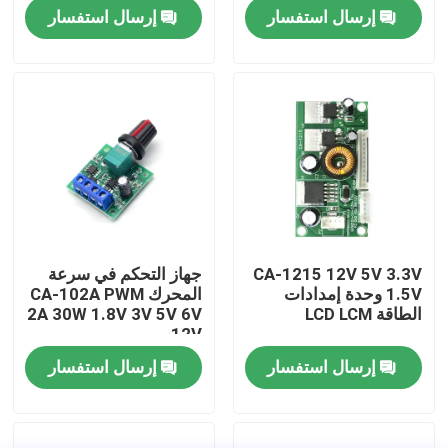
الطاقة
إرسال استفسار
إرسال استفسار
جولة في المصنع
مراقبة الجودة
اتصل بنا
أخبار
CA-1215 12V 5V 3.3V
جهاز التحكم في سرعة
1.5V وحدة إمدادات
المحرك CA-102A PWM
القضايا
الطاقة LCD LCM
2A 30W 1.8V 3V 5V 6V
12V
إرسال استفسار
إرسال استفسار
مدونة
وحدة لوحة مكبر