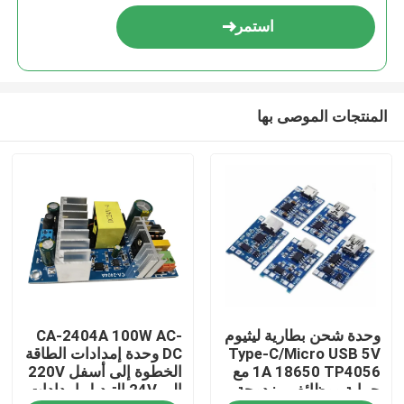
استمر
المنتجات الموصى بها
الصفحة الرئيسية
وحدة شحن بطارية ليثيوم
CA-2404A 100W AC-
منتجات
Type-C/Micro USB 5V
DC وحدة إمدادات الطاقة
1A 18650 TP4056 مع
الخطوة إلى أسفل 220V
حماية ووظائف مزدوجة
إلى 24V التبديل إمدادات
معلومات عنا