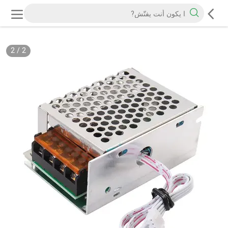
2
/
1