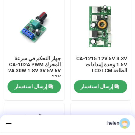
جولة في المصنع
مراقبة الجودة
اتصل بنا
CA-1215 12V 5V 3.3V
جهاز التحكم في سرعة
1.5V وحدة إمدادات
المحرك CA-102A PWM
الطاقة LCD LCM
2A 30W 1.8V 3V 5V 6V
أخبار
12V
إرسال استفسار
إرسال استفسار
القضايا
مدونة
helen
وحدة لوحة مكبر