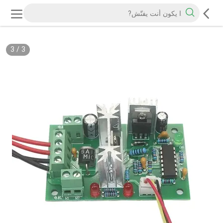
3
/
3