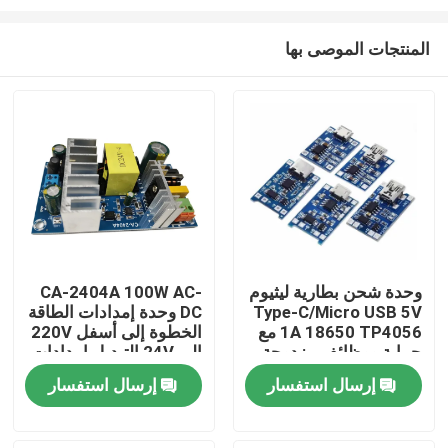
المنتجات الموصى بها
وحدة شحن بطارية ليثيوم
CA-2404A 100W AC-
Type-C/Micro USB 5V
DC وحدة إمدادات الطاقة
الصفحة الرئيسية
1A 18650 TP4056 مع
الخطوة إلى أسفل 220V
حماية ووظائف مزدوجة
إلى 24V التبديل إمدادات
الطاقة
منتجات
إرسال استفسار
إرسال استفسار
معلومات عنا