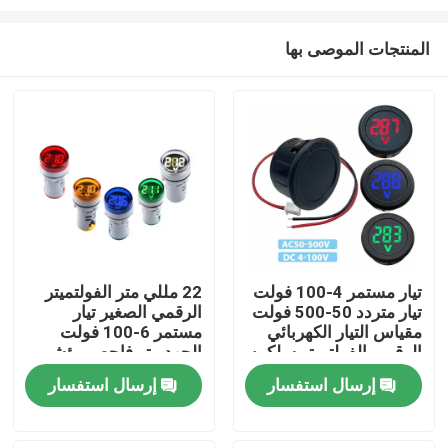
المنتجات الموصى بها
تيار مستمر 4-100 فولت
22 مللي متر الفولتميتر
تيار متردد 50-500 فولت
الرقمي الصغير تيار
الصفحة الرئيسية
مقياس التيار الكهربائي
مستمر 6-100 فولت
الرقمي الفولتميتر سلكين
الجهد متر فاحص مؤشر
للسيارات
مصباح دليلي ضوء العرض
منتجات
إرسال استفسار
إرسال استفسار
معلومات عنا