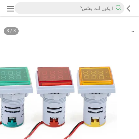
3
/
3