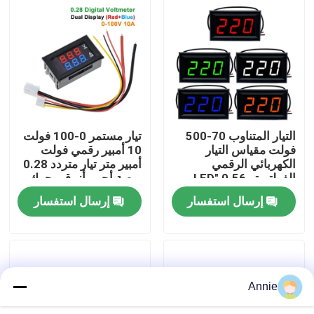
جولة في المصنع
مراقبة الجودة
اتصل بنا
التيار المتناوب 70-500
تيار مستمر 0-100 فولت
فولت مقياس التيار
10 أمبير رقمي فولت
الكهربائي الرقمي
أمبير متر تيار متردد 0.28
أخبار
الفولتميتر 0.56 "LED
بوصة أحمر أزرق محرك
الفولتميتر الرقمي
IC
إرسال استفسار
إرسال استفسار
القضايا
وحدة لوحة مكبر
Annie
وحدة امدادات الطاقة