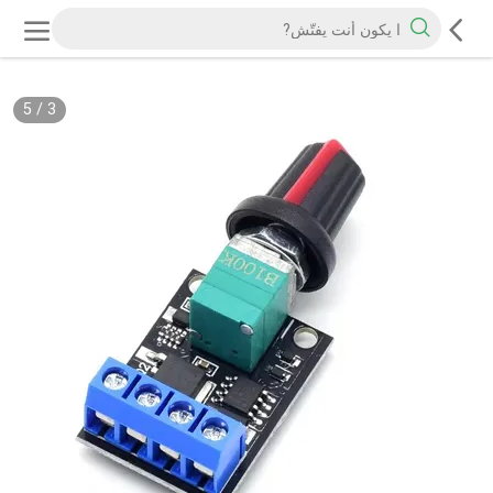
5
/
3