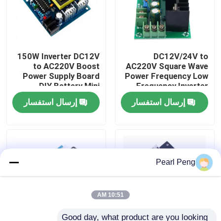
جولة في المصنع
150W Inverter DC12V
DC12V/24V to
مراقبة الجودة
to AC220V Boost
AC220V Square Wave
Power Supply Board
Power Frequency Low
DIY Battery Mini
Frequency Inverter
اتصل بنا
Inverter Module
Drive Board 300W
إرسال استفسار
إرسال استفسار
Boost Module
أخبار
القضايا
Pearl Peng
مدونة
10:51 AM
وحدة لوحة مكبر
Good day, what product are you looking 