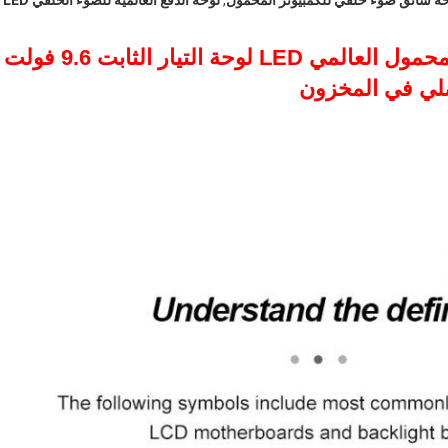
ة سائق ضوء خلفي للكمبيوتر المحمول
,
لوحة الدفع العالمية للضوء الخلفي LED
الكمبيوتر المحمول CA-166S الجهاز المحمول العالمي LED لوحة التيار الثابت 9.6 فولت
أصلي في المخزون