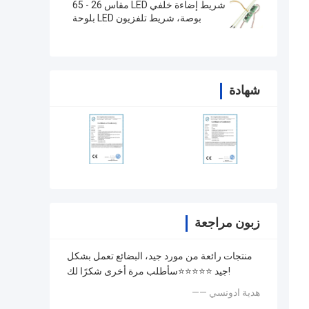
شريط إضاءة خلفي LED مقاس 26 - 65
بوصة، شريط تلفزيون LED بلوحة
ألومنيوم
شهادة
زبون مراجعة
منتجات رائعة من مورد جيد، البضائع تعمل بشكل
جيد ⭐⭐⭐⭐⭐سأطلب مرة أخرى شكرًا لك!
—— هدية ادونسي