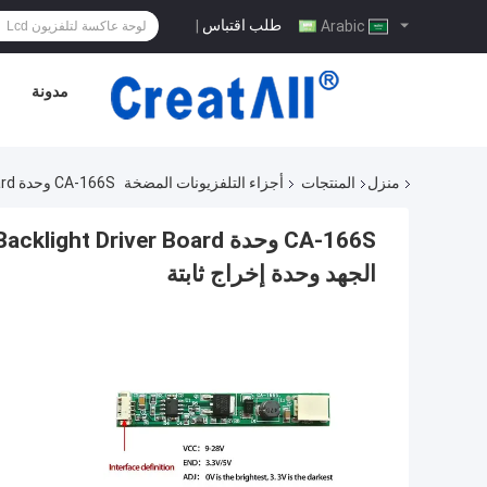
طلب اقتباس
|
Arabic
مدونة
منزل
المنتجات
أجزاء التلفزيونات المضخة
CA-166S وحدة IGBT Universal LED Backlight Driver Board جهاز كمبيوتر محمول عالية الجهد وحدة إخراج ثابتة
الجهد وحدة إخراج ثابتة