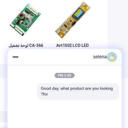
Avt1502 LCD LED
CA-366 لوحة تشغيل
الخلفية لوحة للقيادة
LED Pcb مقاس 26
selena
2 مصباح CCFL
بوصة - 55 بوصة مع
للشاشات
مصدر طاقة 19 فولت
1:49 PM
Good day, what product are you looking 
for?
ترك رسالة