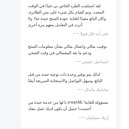
لقد استلمت الطرد الخاص بي جيدًا في الوقت
المحدد، وتم القيام بكل شيء على متن الطائرة،
وكان البائع مفيدًا للغاية. جودة المنتج جيدة جدًا. ولا
أتردد في التعامل معهم مرة أخرى.
—— على أية حال فيولا
توقيت مثالي واتصال مثالي بشأن معلومات المنتج
ودعم ما بعد البيعمثالي في وقت الشحن
—— اسماعيل خميس
لذلك يتم توفير وحدة ذات نوعية جيدة من قبل
البائع. وسهل التواصل والاستجابة السريعة أيضًا.
—— سايانيك ماندال
يا لها من خدمة جيدة من creatAll، مسؤولة للغاية!
أحسنت! جميل أن يكون لديك عمل معك
—— إريك سيتياوان