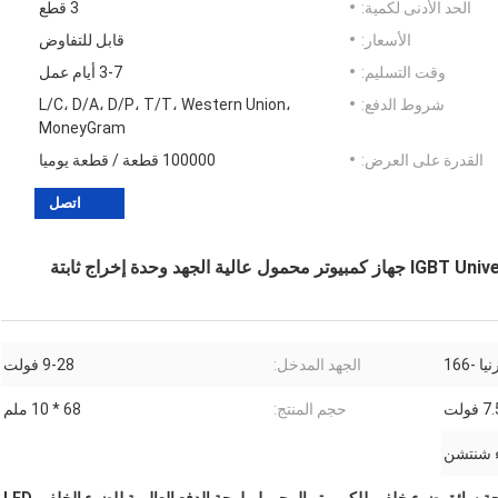
الحد الأدنى لكمية:
3 قطع
الأسعار:
قابل للتفاوض
وقت التسليم:
3-7 أيام عمل
شروط الدفع:
L/C، D/A، D/P، T/T، Western Union،
MoneyGram
القدرة على العرض:
100000 قطعة / قطعة يوميا
اتصل
ا -166
الجهد المدخل:
9-28 فولت
ولت
حجم المنتج:
68 * 10 ملم
ء شنتشن