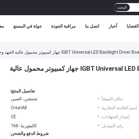
البحث
القضايا
أخبار
اتصل بنا
مراقبة الجودة
جولة في المصنع
مع
CA-166S وحدة IGBT Universal LED Backlight Driver Board جهاز كمبيوتر محمول عالية
تفاصيل المنتج:
مكان المنشأ:
شنتشن، الصين
اسم العلامة التجارية:
CreatAll
إصدار الشهادات:
CE
رقم الموديل:
كاليفورنيا -166
شروط الدفع والشحن: