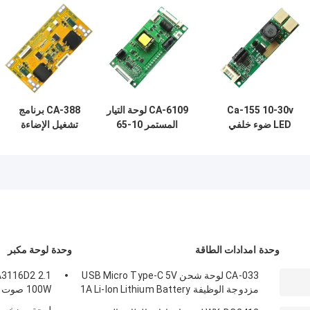
Ca-155 10-30v
CA-6109 لوحة التيار
CA-388 برنامج
LED ضوء خلفي
المستمر 10-65
تشغيل الإضاءة
محرك لوحة LED
بوصة سائق الجسر
الخلفية للتلفزيون
عاكس لضوء ضبط
الكامل
LED العالمي 22
بوصة - 65 بوصة
طاقة عالية
وحدة امدادات الطاقة
وحدة لوحة مكبر
CA-033 لوحة شحن USB Micro Type-C 5V
مزدوجة الوظيفة 1A Li-Ion Lithium Battery
100W صوت ستيريو
Charger Module 18650 TP4056 ICs المنتج