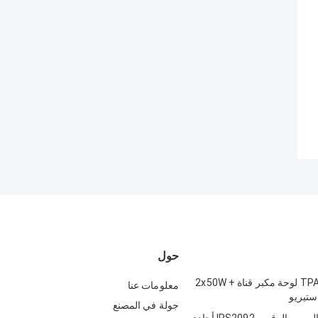
حول
TPA3116D2 2.1 لوحة مكبر قناة 2x50W +
معلومات عنا
جولة في المصنع
لوحة مضخم الصوت الرقمي IRS2092 أحادي