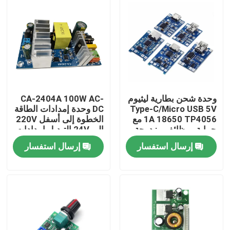
وحدة شحن بطارية ليثيوم
CA-2404A 100W AC-
Type-C/Micro USB 5V
DC وحدة إمدادات الطاقة
1A 18650 TP4056 مع
الخطوة إلى أسفل 220V
حماية ووظائف مزدوجة
إلى 24V التبديل إمدادات
الطاقة
إرسال استفسار
إرسال استفسار
الصفحة الرئيسية
منتجات
معلومات عنا