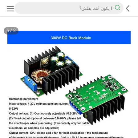
6
/
2