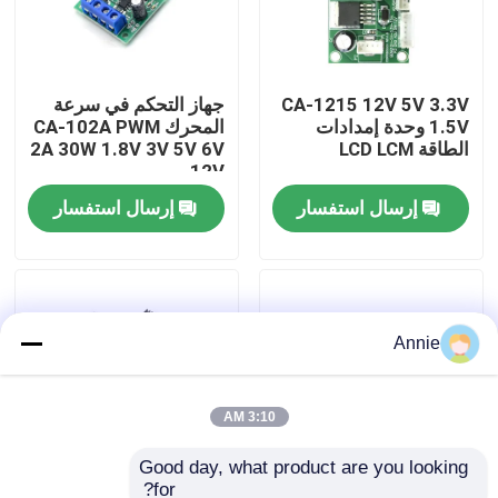
جولة في المصنع
CA-1215 12V 5V 3.3V
جهاز التحكم في سرعة
1.5V وحدة إمدادات
المحرك CA-102A PWM
مراقبة الجودة
الطاقة LCD LCM
2A 30W 1.8V 3V 5V 6V
12V
اتصل بنا
إرسال استفسار
إرسال استفسار
أخبار
Annie
القضايا
مدونة
3:10 AM
Good day, what product are you looking 
وحدة لوحة مكبر
for?
CA-105AS 35V 5A
لوحة محول معزز DC-DC