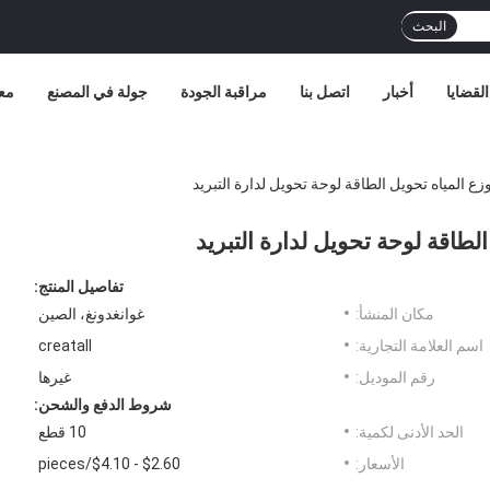
البحث
القضايا
أخبار
اتصل بنا
مراقبة الجودة
جولة في المصنع
مع
تفاصيل المنتج:
مكان المنشأ:
غوانغدونغ، الصين
اسم العلامة التجارية:
creatall
رقم الموديل:
غيرها
شروط الدفع والشحن:
الحد الأدنى لكمية:
10 قطع
الأسعار:
$2.60 - $4.10/pieces