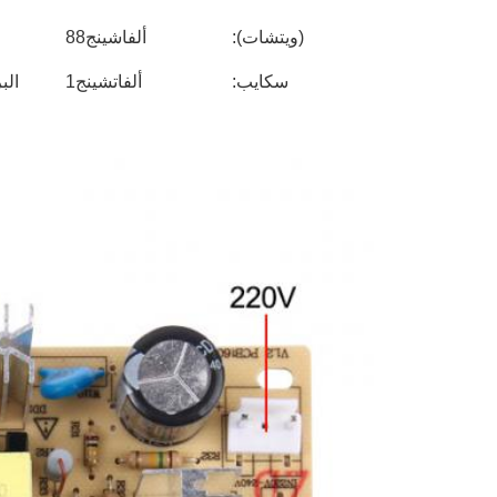
(ويتشات):
ألفاشينج88
سكايب:
ألفاتشينج1
الب