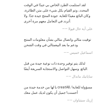
لقد استلمت الطرد الخاص بي جيدًا في الوقت
المحدد، وتم القيام بكل شيء على متن الطائرة،
وكان البائع مفيدًا للغاية. جودة المنتج جيدة جدًا. ولا
أتردد في التعامل معهم مرة أخرى.
—— على أية حال فيولا
توقيت مثالي واتصال مثالي بشأن معلومات المنتج
ودعم ما بعد البيعمثالي في وقت الشحن
—— اسماعيل خميس
لذلك يتم توفير وحدة ذات نوعية جيدة من قبل
البائع. وسهل التواصل والاستجابة السريعة أيضًا.
—— سايانيك ماندال
يا لها من خدمة جيدة من creatAll، مسؤولة للغاية!
أحسنت! جميل أن يكون لديك عمل معك
—— إريك سيتياوان