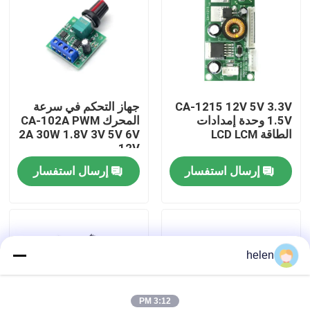
جولة في المصنع
مراقبة الجودة
CA-1215 12V 5V 3.3V
جهاز التحكم في سرعة
1.5V وحدة إمدادات
المحرك CA-102A PWM
اتصل بنا
الطاقة LCD LCM
2A 30W 1.8V 3V 5V 6V
12V
إرسال استفسار
إرسال استفسار
أخبار
القضايا
helen
مدونة
وحدة لوحة مكبر
3:12 PM