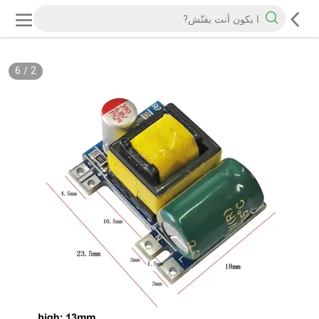
6
/
3