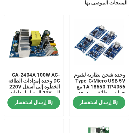
المنتجات الموصى بها
وحدة شحن بطارية ليثيوم
CA-2404A 100W AC-
Type-C/Micro USB 5V
DC وحدة إمدادات الطاقة
1A 18650 TP4056 مع
الخطوة إلى أسفل 220V
حماية ووظائف مزدوجة
إلى 24V التبديل إمدادات
الصفحة الرئيسية
الطاقة
إرسال استفسار
إرسال استفسار
منتجات
معلومات عنا