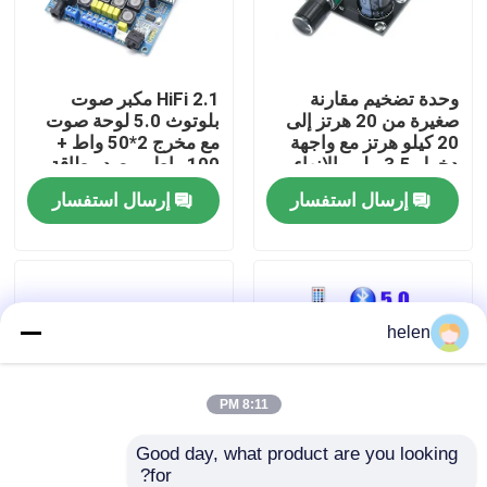
جولة في المصنع
وحدة تضخيم مقارنة
2.1 HiFi مكبر صوت
صغيرة من 20 هرتز إلى
بلوتوث 5.0 لوحة صوت
مراقبة الجودة
20 كيلو هرتز مع واجهة
مع مخرج 2*50 واط +
دخول 3.5 ملم والإنهاء
100 واط ومصدر طاقة
الفضي
DC12 ~ 24 فولت
إرسال استفسار
إرسال استفسار
اتصل بنا
أخبار
helen
القضايا
مدونة
8:11 PM
Good day, what product are you looking 
وحدة لوحة مكبر
for?
لوحة مضخم طاقة راديو
LDZS 5.1 قناة مكبر