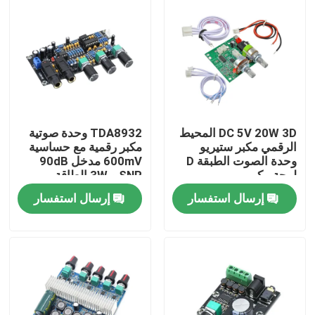
DC 5V 20W 3D المحيط
TDA8932 وحدة صوتية
الرقمي مكبر ستيريو
مكبر رقمية مع حساسية
وحدة الصوت الطبقة D
600mV مدخل 90dB
لوحة مكبر
SNR و 3W الطاقة
الخارجة
إرسال استفسار
إرسال استفسار
الصفحة الرئيسية
منتجات
معلومات عنا