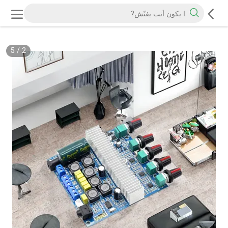
5
/
2