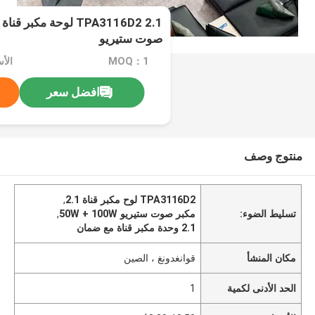
صوت ستيريو
MOQ：1
الأسعا
افضل سعر
منتوج وصف
TPA3116D2 لوح مكبر قناة 2.1
,
تسليط الضوء:
مكبر صوت ستيريو 50W + 100W
,
2.1 وحدة مكبر قناة مع ضمان
مكان المنشأ
قوانغدونغ ، الصين
الحد الأدنى لكمية
1