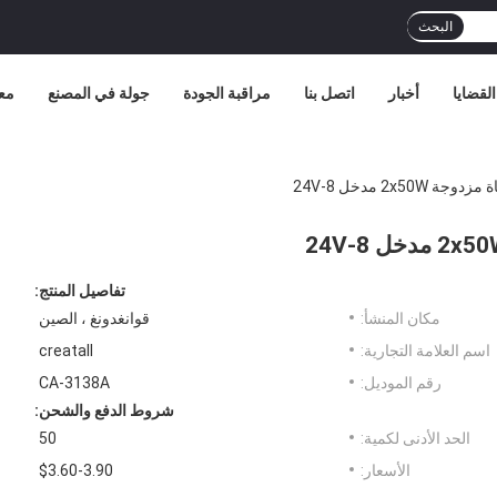
البحث
القضايا
أخبار
اتصل بنا
مراقبة الجودة
جولة في المصنع
مع
تفاصيل المنتج:
مكان المنشأ:
قوانغدونغ ، الصين
اسم العلامة التجارية:
creatall
رقم الموديل:
CA-3138A
شروط الدفع والشحن:
الحد الأدنى لكمية:
50
الأسعار:
$3.60-3.90