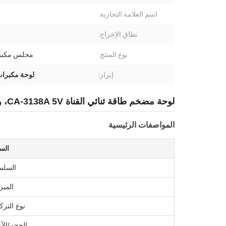
اسم العلامة التجارية:
نطاق الإخراج:
نوع المنتج:
مجلس مكبر
إبراز:
لوحة مكبرات 5 فولت مزدوجة ال
لوحة مضخم طاقة ثنائي القناة CA-3138A 5V، وحدة صوت رقمية 2*50W
المواصفات الرئيسية
الس
السلس
الميز
نوع الترك
الحجم/الأب