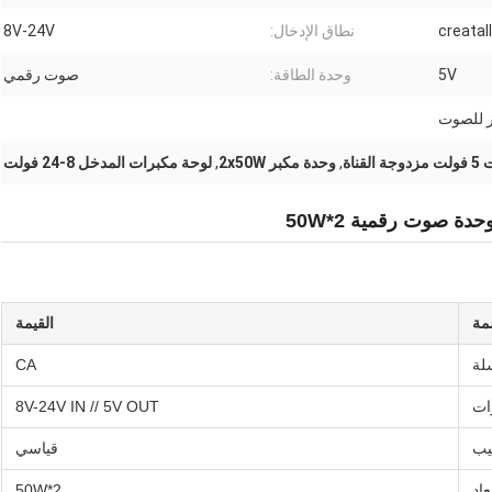
creatall
نطاق الإدخال:
8V-24V
5V
وحدة الطاقة:
صوت رقمي
 للصوت
قناة
,
وحدة مكبر 2x50W
,
لوحة مكبرات المدخل 8-24 فولت
مة
القيمة
لة
CA
ات
8V-24V IN // 5V OUT
يب
قياسي
عاد
2*50W