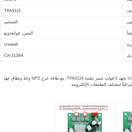
صف
TPA3116
في
التضخيم
شأ
الصين، قوانغدونغ
رية
creatall
يل
CA-3138A
CA-3138A عبارة عن لوحة مضخم طاقة ثنائي القناة عالية الأداء بجهد 5 فولت تتميز بتقنية TPA3116. مع طاقة خرج 2*50 واط ونطاق جهد