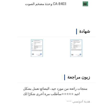
CA-8403 وحدة مضخم الصوت
شهادة
زبون مراجعة
منتجات رائعة من مورد جيد، البضائع تعمل بشكل
جيد ⭐⭐⭐⭐⭐سأطلب مرة أخرى شكرًا لك!
—— هدية ادونسي