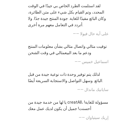
لقد استلمت الطرد الخاص بي جيدًا في الوقت
المحدد، وتم القيام بكل شيء على متن الطائرة،
وكان البائع مفيدًا للغاية. جودة المنتج جيدة جدًا. ولا
أتردد في التعامل معهم مرة أخرى.
—— على أية حال فيولا
توقيت مثالي واتصال مثالي بشأن معلومات المنتج
ودعم ما بعد البيعمثالي في وقت الشحن
—— اسماعيل خميس
لذلك يتم توفير وحدة ذات نوعية جيدة من قبل
البائع. وسهل التواصل والاستجابة السريعة أيضًا.
—— سايانيك ماندال
يا لها من خدمة جيدة من creatAll، مسؤولة للغاية!
أحسنت! جميل أن يكون لديك عمل معك
—— إريك سيتياوان