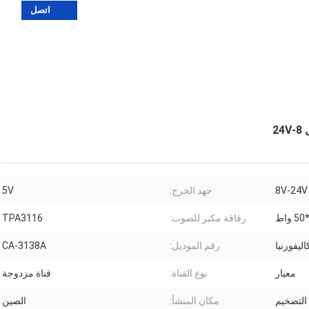
اتصل
8V-24V
جهد الخرج:
5V
رقاقة مكبر للصوت:
TPA3116
اليفورنيا
رقم الموديل:
CA-3138A
معيار
نوع القناة:
قناة مزدوجة
التضخيم
مكان المنشأ:
الصين