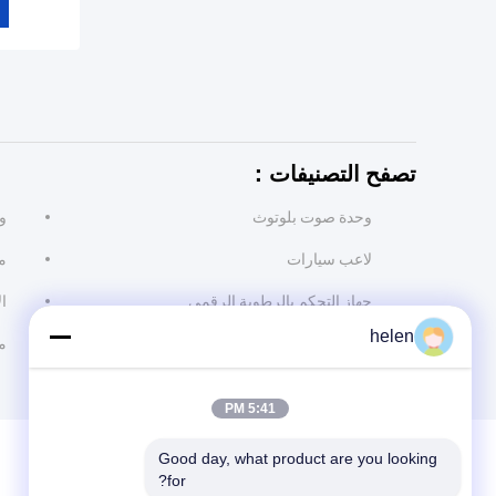
تصفح التصنيفات：
وحدة صوت بلوتوث
و
لاعب سيارات
م
جهاز التحكم بالرطوبة الرقمي
ال
helen
م
5:41 PM
Good day, what product are you looking 
for?