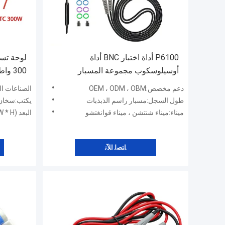
P6100 أداة اختبار BNC أداة
أوسيلوسكوب مجموعة المسبار
100MHz 1X 10X شريط مجموعة
لإزالة ال
دعم مخصص:OEM ، ODM ، OBM
الصناعات المعم
قطعة 2
طول السجل:مسبار راسم الذبذبات
يكتب:سخان TC
ميناء:ميناء شنتشن ، ميناء قوانغتشو
البعد (L * W * H):75 * 63 * 0.65
ﺎﺘﺼﻟ ﺍﻶﻧ