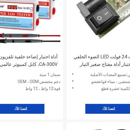
12 فولت 24 فولت LED الضوء الخلفي
بار أداة مفتاح صغير التيار
تشخيصي
صنيع المعدات الأصلية
ضمان:1 سنة
 شنتشن ، ميناء قوانغتشو
دعم مخصص:OEM ، ODM
 لكمية:عشرة قطع
قوة:12 واط ، 12 واط
ﺎﺘﺼﻟ ﺍﻶﻧ
ﺎﺘﺼﻟ ﺍﻶﻧ