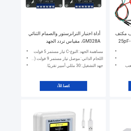
الوظائف مكثف
أداة اختبار الترانزستور والصمام الثنائي
ثنائي المعدات المتعددة 25pF-100mF
GM328A، مقياس تردد الجهد
مساهمة الجهد::النوع-C تيار مستمر 5 فولت
اللحام الذاتي::موصل تيار مستمر 9 فولت (تيار مستمر 9 فولت: يتطلب اللحام الذاتي للموصلات قبل الاستخدام)
جهد التشغيل::30 مللي أمبير تقريبًا.
ﺎﺘﺼﻟ ﺍﻶﻧ