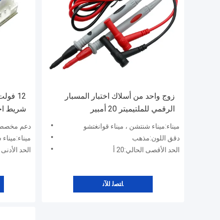
زوج واحد من أسلاك اختبار المسبار
الرقمي للملتيميتر 20 أمبير
شريط اخت
المعدل
ميناء:ميناء شنتشن ، ميناء قوانغتشو
دعم مخصص:ت
دقق اللون:مذهب
ميناء:ميناء
الحد الأقصى الحالي:20 أ
الحد الأدنى
ﺎﺘﺼﻟ ﺍﻶﻧ