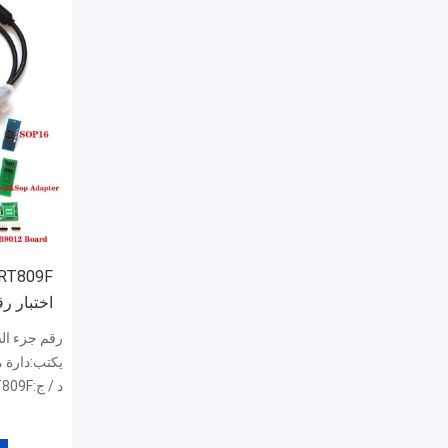
SOP20
رقم جزء الشرك
يكتب:دارة م
د / ج:RT809F