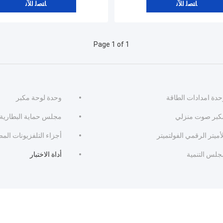
ﺎﺘﺼﻟ ﺍﻶﻧ
ﺎﺘﺼﻟ ﺍﻶﻧ
Page 1 of 1
حدة امدادات الطاقة
وحدة لوحة مكبر
كبر صوت منزلي
مجلس حماية البطارية BMS
أميتر الرقمي الفولتميتر
أجزاء التلفزيونات الم
جلس التنمية
أداة الاختبار