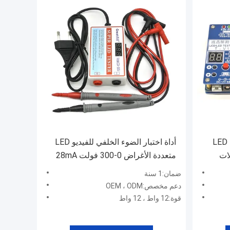
أداة اختبار لوحة تلفزيون لابتوب LED
أداة اختبار الضوء الخلفي للفيديو LED
ابلات
متعددة الأغراض 0-300 فولت 28mA
سلك الطاقة الأوروبي الأمريكي
ضمان:1 سنة
دعم مخصص:OEM ، ODM
قوة:12 واط ، 12 واط