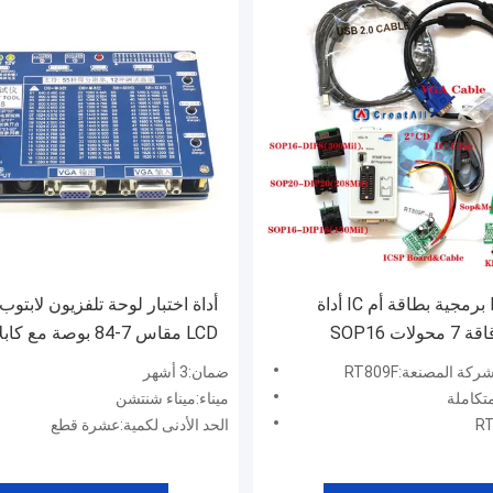
RT809F برمجية بطاقة أم IC أداة
اختبار رقاقة 7 محولات SOP16
LCD مقاس 7-84 بوصة مع ك
واجهة LVDS ودعم العاكس
ة المصنعة:RT809F
ضمان:3 أشهر
تكاملة
ميناء:ميناء شنتشن
الحد الأدنى لكمية:عشرة قطع