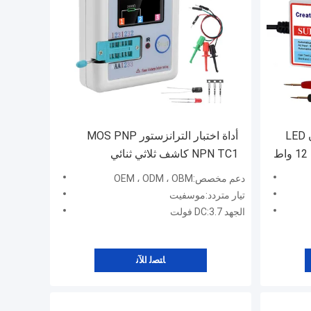
أداة اختبار إضاءة خلفية تلفزيون LED
أداة اختبار الترانزستور MOS PNP
CA-300V، كابل كمبيوتر عالمي 12 واط
NPN TC1 كاشف ثلاثي ثنائي
دعم مخصص:OEM ، ODM ، OBM
تيار متردد:موسفيت
الجهد DC:3.7 فولت
ﺎﺘﺼﻟ ﺍﻶﻧ