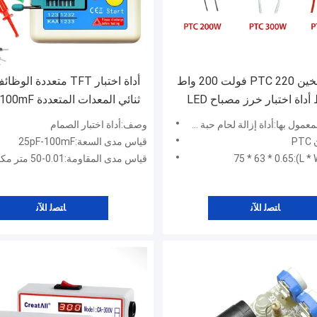
لوحة تسخين PTC 220 فولت 200 واط
أداة اختبار TFT متعددة 
300 واط أداة اختبار خرز مصباح LED
لحام
المدى
ول بها:أداة إزالة لحام حبة مصباح LED
وصف:أداة اختبار الصمام
P
قياس مدى السعة:25pF-100mF
قياس مدى المقاومة:0.01-50 متر مكعب
ﺎﺘﺼﻟ ﺍﻶﻧ
ﺎﺘﺼﻟ ﺍﻶﻧ