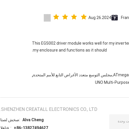
Aug 26.2024
Fra
This EGS002 driver module works well for my inverter. It’
my enclosure and functions as it should.
,
UNO Multi-Purpos
SHENZHEN CREATALL ELECTRONICS CO., LTD.
Alva Cheng
اتصل شخص:
+86-13827494627
الهاتف ::