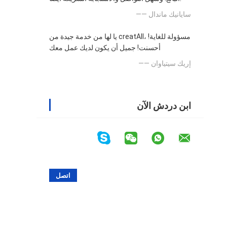
—— سايانيك ماندال
يا لها من خدمة جيدة من creatAll، مسؤولة للغاية!
أحسنت! جميل أن يكون لديك عمل معك
—— إريك سيتياوان
ابن دردش الآن