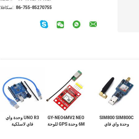
86-755-85270755
الفاكس:
SIM800 SIM800C
GY-NEO6MV2 NEO
UNO R3 وحدة واي
وحدة واي فاي
6M وحدة GPS للوحة
فاي لاسلكية
لاسلكية USB إلى
Arduino 3V-5V
ATmega328P
وحدة Gsm رباعية
RS232 TTL
CH340 CH340G مع