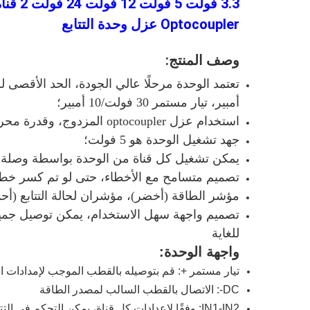
3.3 فو
Optocoupler عزل وحدة التتابع
وصف المنتج:
أمبير، تيار مستمر 30 فولت/10 أمبير؛
استخدام عزل optocoupler المزدوج، وقدرة محرك قوية، وأداء مستقر؛الزناد الحالي 5mA.
جهد تشغيل الوحدة هو 5 فولت؛
يمكن تشغيل كل قناة من الوحدة بواسطة وصلة ع
تصميم متسامح مع الأخطاء، حتى لو تم كسر خط 
مؤشر الطاقة (أخضر)، مؤشران لحالة التتابع (أح
تصميم واجهة سهل الاستخدام، يمكن توصيل جميع
للغاية
واجهة الوحدة:
تيار مستمر +: قم بتوصيله بالقطب الموجب لإمدادات الطاقة
DC-: الاتصال بالقطب السالب لمصدر الطاقة
IN1-IN2: وفقًا لإعدادات كل قناة، يمكن التحكم في التتابع المقابل بمستوى عالٍ أو منخفض.