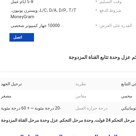
وقت التسليم:
5-8 أيام عمل
شروط الدفع:
L/C، D/A، D/P، T/T، ويسترن يونيون،
MoneyGram
القدرة على العرض:
10000 جهاز كمبيوتر شخصى
اتصل
 التتابع
نظرية:
ترحيل الجهد
محمي
مقاس:
مصغر
توماتيكي
درجة حرارة العمل:
-20 درجة مئوية ~ + 60 درجة مئوية
حل التحكم 24 فولت
,
وحدة مرحل التحكم
,
عزل وحدة مرحل القناة المزدوجة