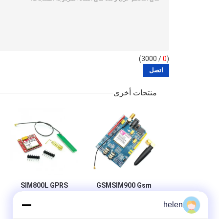
/ 3000)
0
(
منتجات أخرى
SIM800L GPRS
GSMSIM900 Gsm
مجلس التنمية جي
GSM وحدة بطاقة
helen
بي آر إس SMS
SIM الصغيرة
البيانات اللاسلكية
الأساسية رباعية