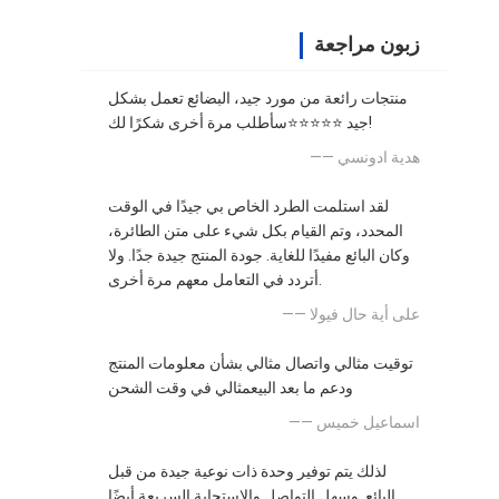
زبون مراجعة
منتجات رائعة من مورد جيد، البضائع تعمل بشكل
جيد ⭐⭐⭐⭐⭐سأطلب مرة أخرى شكرًا لك!
—— هدية ادونسي
لقد استلمت الطرد الخاص بي جيدًا في الوقت
المحدد، وتم القيام بكل شيء على متن الطائرة،
وكان البائع مفيدًا للغاية. جودة المنتج جيدة جدًا. ولا
أتردد في التعامل معهم مرة أخرى.
—— على أية حال فيولا
توقيت مثالي واتصال مثالي بشأن معلومات المنتج
ودعم ما بعد البيعمثالي في وقت الشحن
—— اسماعيل خميس
لذلك يتم توفير وحدة ذات نوعية جيدة من قبل
البائع. وسهل التواصل والاستجابة السريعة أيضًا.