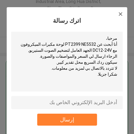
Industrial Area, Long Hua District,
Shen Zhen City,Guang Dong
Province. China ,الصين
اترك رسالة
5.0
يدقّق ممون
عرض المزيد
احصل على افضل سعر ل
PT2399 NE5532 لوحة مكبرات
الميكروفون مع DC12-24V الجهد
العامل لتضخيم الصوت الستيريو
إرسال
استمر