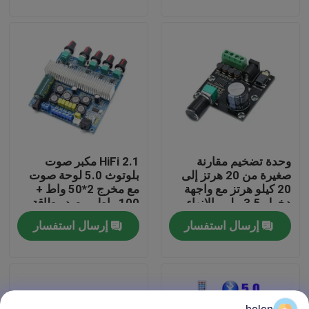
جولة في المصنع
مراقبة الجودة
اتصل بنا
وحدة تضخيم مقارنة
2.1 HiFi مكبر صوت
أخبار
صغيرة من 20 هرتز إلى
بلوتوث 5.0 لوحة صوت
20 كيلو هرتز مع واجهة
مع مخرج 2*50 واط +
دخول 3.5 ملم والإنهاء
100 واط ومصدر طاقة
القضايا
الفضي
DC12 ~ 24 فولت
إرسال استفسار
إرسال استفسار
مدونة
وحدة لوحة مكبر