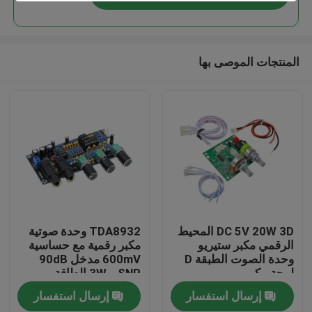
المنتجات الموصى بها
الصفحة الرئيسية
DC 5V 20W 3D المحيط
TDA8932 وحدة صوتية
الرقمي مكبر ستيريو
مكبر رقمية مع حساسية
وحدة الصوت الطبقة D
600mV مدخل 90dB
منتجات
لوحة مكبر
SNR و 3W الطاقة
الخارجة
إرسال استفسار
إرسال استفسار
معلومات عنا