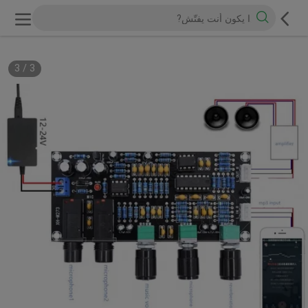
3
/
3