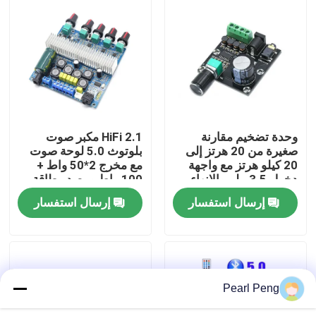
جولة في المصنع
مراقبة الجودة
اتصل بنا
وحدة تضخيم مقارنة
2.1 HiFi مكبر صوت
صغيرة من 20 هرتز إلى
بلوتوث 5.0 لوحة صوت
20 كيلو هرتز مع واجهة
مع مخرج 2*50 واط +
أخبار
دخول 3.5 ملم والإنهاء
100 واط ومصدر طاقة
الفضي
DC12 ~ 24 فولت
إرسال استفسار
إرسال استفسار
القضايا
مدونة
Pearl Peng
وحدة لوحة مكبر