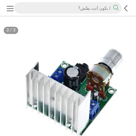
3
/
3