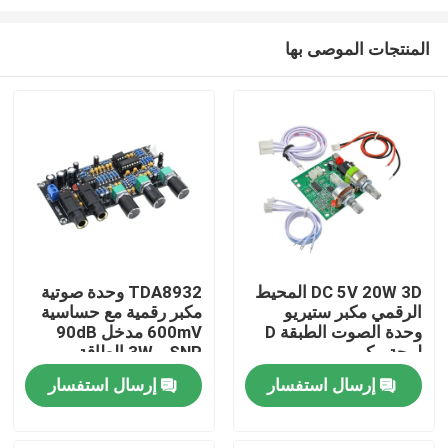
المنتجات الموصى بها
DC 5V 20W 3D المحيط
TDA8932 وحدة صوتية
الرقمي مكبر ستيريو
مكبر رقمية مع حساسية
الصفحة الرئيسية
وحدة الصوت الطبقة D
600mV مدخل 90dB
لوحة مكبر
SNR و 3W الطاقة
الخارجة
منتجات
إرسال استفسار
إرسال استفسار
معلومات عنا