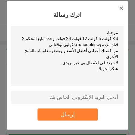
Province. China ,الصين
5.0
اترك رسالة
يدقّق ممون
عرض المزيد
احصل على افضل سعر ل
3.3 فولت 5 فولت 12 فولت 24
فولت وحدة تتابع التحكم 2 قناة
مزدوجة Optocoupler
إرسال
استمر