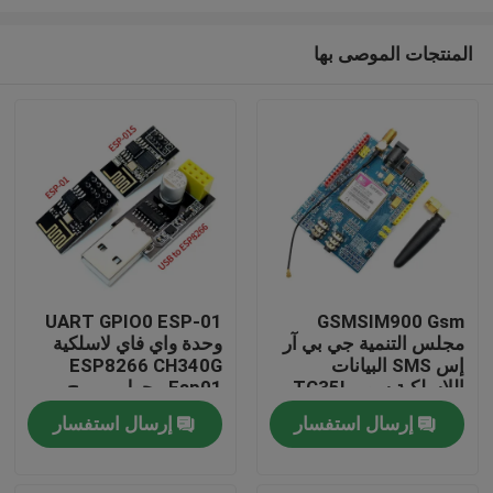
المنتجات الموصى بها
UART GPIO0 ESP-01
GSMSIM900 Gsm
مجلس التنمية جي بي آر
وحدة واي فاي لاسلكية
الصفحة الرئيسية
إس SMS البيانات
ESP8266 CH340G
اللاسلكية سوبر TC35I
Esp01 محول مبرمج
منتجات
إرسال استفسار
إرسال استفسار
معلومات عنا