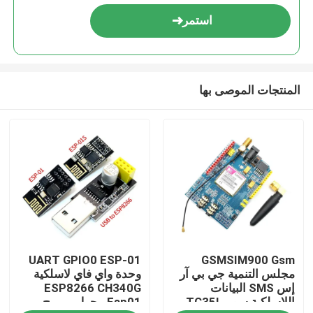
استمر
المنتجات الموصى بها
الصفحة الرئيسية
UART GPIO0 ESP-01
GSMSIM900 Gsm
منتجات
مجلس التنمية جي بي آر
وحدة واي فاي لاسلكية
إس SMS البيانات
ESP8266 CH340G
اللاسلكية سوبر TC35I
Esp01 محول مبرمج
معلومات عنا