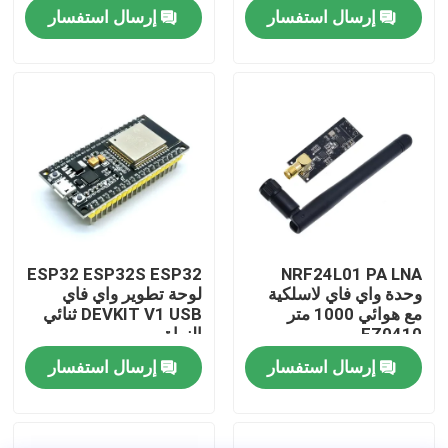
إرسال استفسار
إرسال استفسار
جولة في المصنع
مراقبة الجودة
اتصل بنا
أخبار
ESP32 ESP32S ESP32
NRF24L01 PA LNA
وحدة واي فاي لاسلكية
لوحة تطوير واي فاي
القضايا
مع هوائي 1000 متر
DEVKIT V1 USB ثنائي
FZ0410
النواة
إرسال استفسار
إرسال استفسار
مدونة
وحدة لوحة مكبر