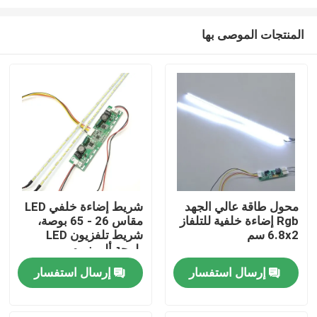
المنتجات الموصى بها
محول طاقة عالي الجهد
شريط إضاءة خلفي LED
Rgb إضاءة خلفية للتلفاز
مقاس 26 - 65 بوصة،
الصفحة الرئيسية
6.8x2 سم
شريط تلفزيون LED
بلوحة ألومنيوم
منتجات
إرسال استفسار
إرسال استفسار
معلومات عنا