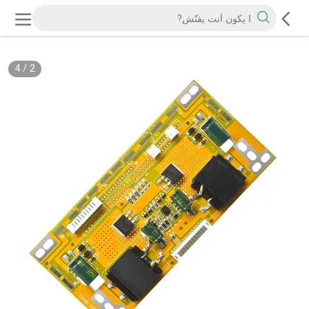
4
/
2