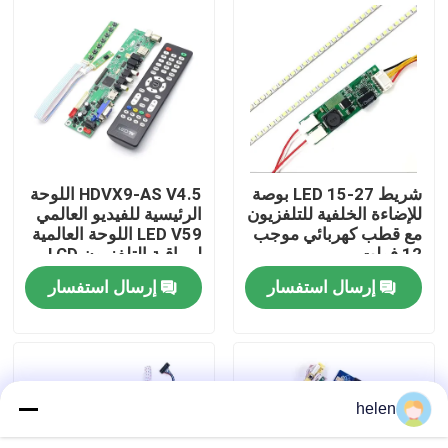
جولة في المصنع
مراقبة الجودة
اتصل بنا
شريط LED 15-27 بوصة
HDVX9-AS V4.5 اللوحة
للإضاءة الخلفية للتلفزيون
الرئيسية للفيديو العالمي
مع قطب كهربائي موجب
LED V59 اللوحة العالمية
أخبار
12 فولت
لمراقبة التلفزيون LCD
LED
إرسال استفسار
إرسال استفسار
القضايا
مدونة
helen
وحدة لوحة مكبر