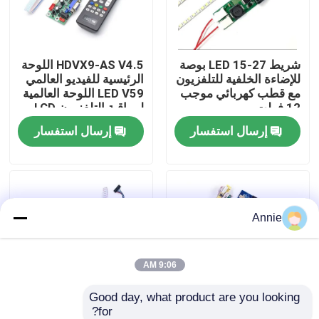
جولة في المصنع
شريط LED 15-27 بوصة
HDVX9-AS V4.5 اللوحة
للإضاءة الخلفية للتلفزيون
الرئيسية للفيديو العالمي
مراقبة الجودة
مع قطب كهربائي موجب
LED V59 اللوحة العالمية
12 فولت
لمراقبة التلفزيون LCD
LED
إرسال استفسار
إرسال استفسار
اتصل بنا
أخبار
Annie
القضايا
مدونة
9:06 AM
Good day, what product are you looking 
وحدة لوحة مكبر
for?
لوحة دائرة تلفزيونية LED
32 بوصة FHD LED