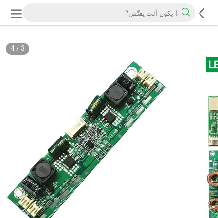
4
/
3