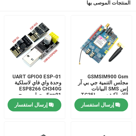
المنتجات الموصى بها
UART GPIO0 ESP-01
GSMSIM900 Gsm
مجلس التنمية جي بي آر
وحدة واي فاي لاسلكية
إس SMS البيانات
ESP8266 CH340G
اللاسلكية سوبر TC35I
Esp01 محول مبرمج
الصفحة الرئيسية
إرسال استفسار
إرسال استفسار
منتجات
معلومات عنا