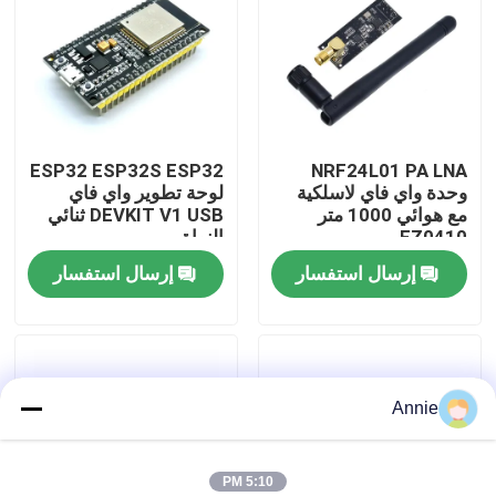
جولة في المصنع
مراقبة الجودة
ESP32 ESP32S ESP32
NRF24L01 PA LNA
وحدة واي فاي لاسلكية
لوحة تطوير واي فاي
اتصل بنا
مع هوائي 1000 متر
DEVKIT V1 USB ثنائي
FZ0410
النواة
إرسال استفسار
إرسال استفسار
أخبار
القضايا
Annie
مدونة
وحدة لوحة مكبر
5:10 PM