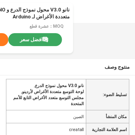
متعددة الأغراض لـ Arduino
MOQ：عشرة قطع
افضل سعر
منتوج وصف
نانو V3.0 محول نموذج الدرع
,
لوحة التوسع متعددة الأغراض لأردينو
,
تسليط الضوء:
مجلس التوسع متعدد الأغراض التابع للأمم
المتحدة
مكان المنشأ
الصين
اسم العلامة التجارية
creatall