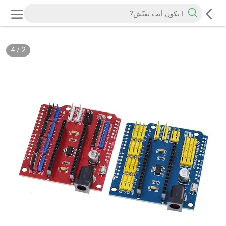
4
/
3