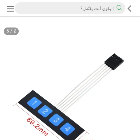
5
/
3