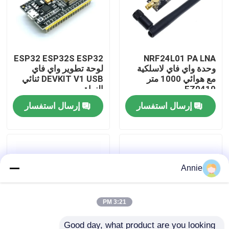
جولة في المصنع
ESP32 ESP32S ESP32
NRF24L01 PA LNA
مراقبة الجودة
وحدة واي فاي لاسلكية
لوحة تطوير واي فاي
مع هوائي 1000 متر
DEVKIT V1 USB ثنائي
FZ0410
النواة
اتصل بنا
إرسال استفسار
إرسال استفسار
أخبار
القضايا
Annie
مدونة
3:21 PM
وحدة لوحة مكبر
Good day, what product are you looking 