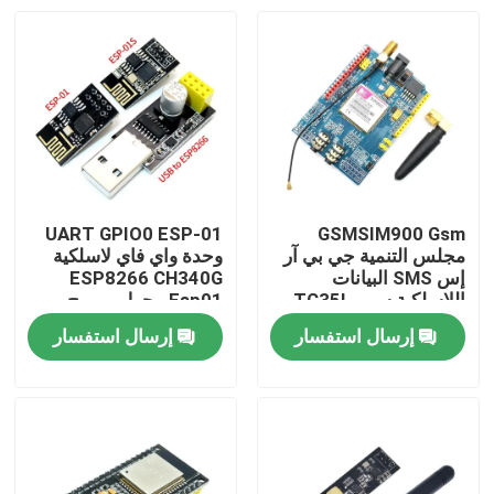
UART GPIO0 ESP-01
GSMSIM900 Gsm
مجلس التنمية جي بي آر
وحدة واي فاي لاسلكية
إس SMS البيانات
ESP8266 CH340G
اللاسلكية سوبر TC35I
Esp01 محول مبرمج
إرسال استفسار
إرسال استفسار
الصفحة الرئيسية
منتجات
معلومات عنا