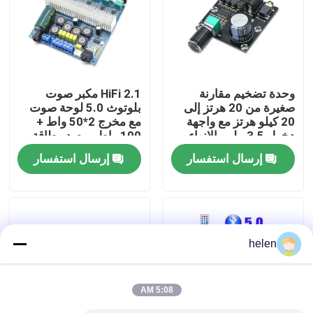
جولة في المصنع
مراقبة الجودة
وحدة تضخيم مقارنة
2.1 HiFi مكبر صوت
صغيرة من 20 هرتز إلى
بلوتوث 5.0 لوحة صوت
20 كيلو هرتز مع واجهة
مع مخرج 2*50 واط +
اتصل بنا
دخول 3.5 ملم والإنهاء
100 واط ومصدر طاقة
الفضي
DC12 ~ 24 فولت
إرسال استفسار
إرسال استفسار
أخبار
القضايا
helen
مدونة
5:08 AM
وحدة لوحة مكبر