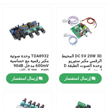
DC 5V 20W 3D المحيط
TDA8932 وحدة صوتية
الرقمي مكبر ستيريو
مكبر رقمية مع حساسية
وحدة الصوت الطبقة D
600mV مدخل 90dB
لوحة مكبر
SNR و 3W الطاقة
الخارجة
الصفحة الرئيسية
إرسال استفسار
إرسال استفسار
منتجات
معلومات عنا