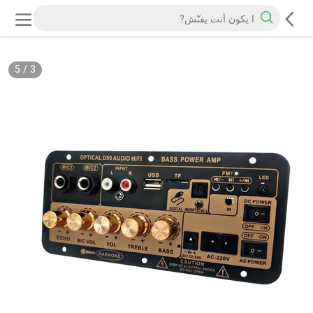
5
/
3