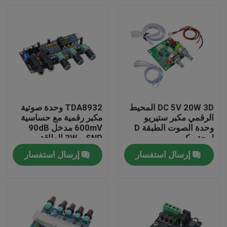
DC 5V 20W 3D المحيط
TDA8932 وحدة صوتية
الرقمي مكبر ستيريو
مكبر رقمية مع حساسية
وحدة الصوت الطبقة D
600mV مدخل 90dB
لوحة مكبر
SNR و 3W الطاقة
الخارجة
إرسال استفسار
إرسال استفسار
الصفحة الرئيسية
منتجات
معلومات عنا