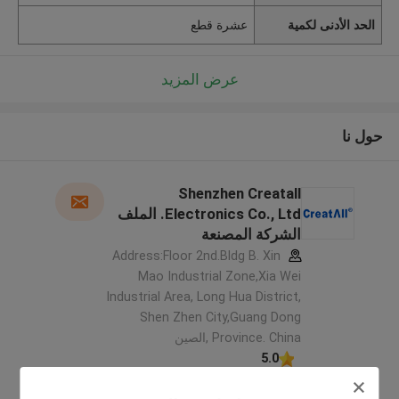
الحد الأدنى لكمية
عشرة قطع
عرض المزيد
حول نا
Shenzhen Creatall
Electronics Co., Ltd. الملف
الشركة المصنعة
Address:Floor 2nd.Bldg B. Xin
Mao Industrial Zone,Xia Wei
Industrial Area, Long Hua District,
Shen Zhen City,Guang Dong
Province. China ,الصين
5.0
يدقّق ممون