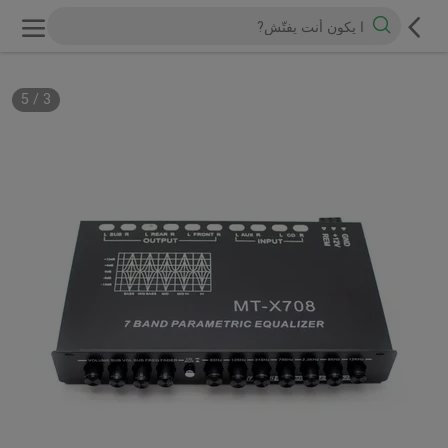
5
/
3